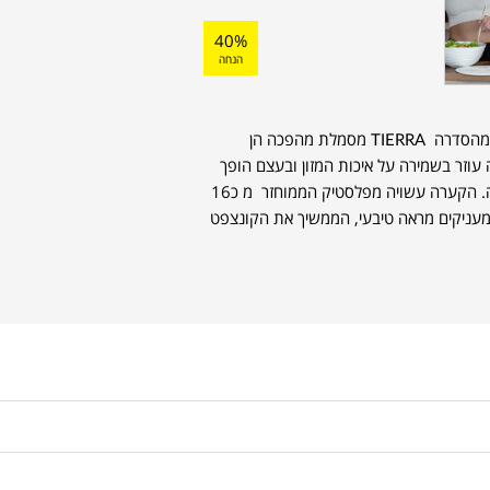
40%
הנחה
, מהסדרה TIERRA מסמלת מהפכה הן
עוזר בשמירה על איכות המזון ובעצם הופך
את הקערה לסוג של קופסת אחסון פרקטית ויפה. הקערה עשויה מפלסטיק הממוחזר מ כ16
עי אדמה אשר מעניקים מראה טיבעי, הממשיך את הקונצפט