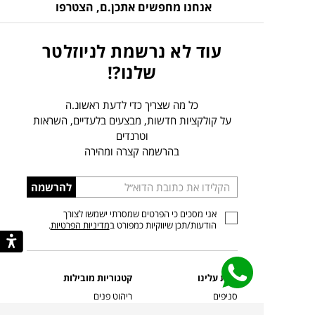
אנחנו מחפשים אתכן.ם,
הצטרפו
עוד לא נרשמת לניוזלטר
שלנו?!
כל מה שצריך כדי לדעת ראשונ.ה
על קולקציות חדשות, מבצעים בלעדיים, השראות
וטרנדים
בהרשמה קצרה ומהירה
הכניסו
להרשמה
כתובת
אני מסכים כי הפרטים שמסרתי ישמשו לצורך
דוא”ל
הודעות/תכן שיווקיות כמפורט ב
מדיניות הפרטיות
.
קצת עלינו
קטגוריות מובילות
סניפים
ריהוט פנים
מעצבים בשבילך
ריהוט גן