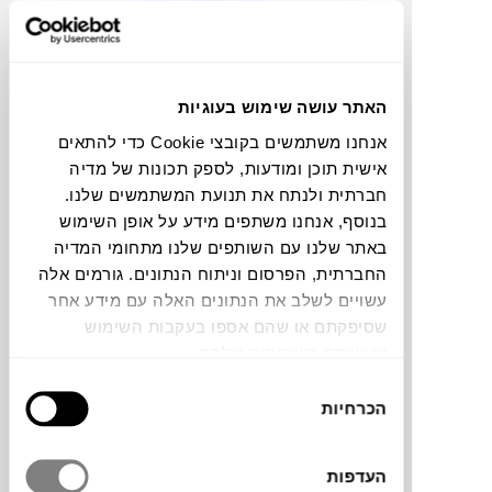
תוכלו למצוא אותי ב:
האתר עושה שימוש בעוגיות
אנחנו משתמשים בקובצי Cookie כדי להתאים
צבעים
אישית תוכן ומודעות, לספק תכונות של מדיה
חברתית ולנתח את תנועת המשתמשים שלנו.
בנוסף, אנחנו משתפים מידע על אופן השימוש
באתר שלנו עם השותפים שלנו מתחומי המדיה
החברתית, הפרסום וניתוח הנתונים. גורמים אלה
השטיח tiles של המותג הספרדי
NANI
עשויים לשלב את הנתונים האלה עם מידע אחר
MARQUINA
בעיצוב Nani Marquina שואב
שסיפקתם או שהם אספו בעקבות השימוש
השראה מדפוסים גיאומטריים. הוא נארג
שעשיתם בשירותים שלהם.
בעבודת נול מחומר ממוחזר 100% ומתאים
בחירת
במיוחד למטבחים, חדרי רחצה, חדרי ילדים או
הכרחיות
הסכמה
חללי חוץ. החומר עמיד במיוחד, נוח לניקוי ובעל
תכונות תרמיות, וכל זאת תוך תרומה להפחתת
העדפות
פסולת פלסטיק.