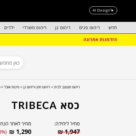
AI Design
חדש
ריהוט פנים
ריהוט גן
ריהוט משרדי
ילדים
הזדמנות אחרונה
ריהוט מעוצב לבית >
ריהוט חוץ וריהוט גן >
פינות אוכל >
כ
כסא TRIBECA
מחיר ליחידה:
מחיר לאחר הנחה
₪
1,290
₪
1,947
3%)