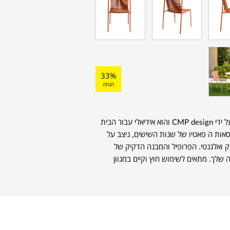
33%
הנחה
כיסא TRIBECA למותג האיטלקי Pedrali עוצב על ידי CMP design והוא אידיאלי עבור הבית
נותן קריצה לכסאות ה פאטיו של שנות השישים, ניצב על
ק ואלגנטי. הפרופיל והמבנה הדקיק של
 שלך. מתאים לשימוש חוץ וקיים במגוון