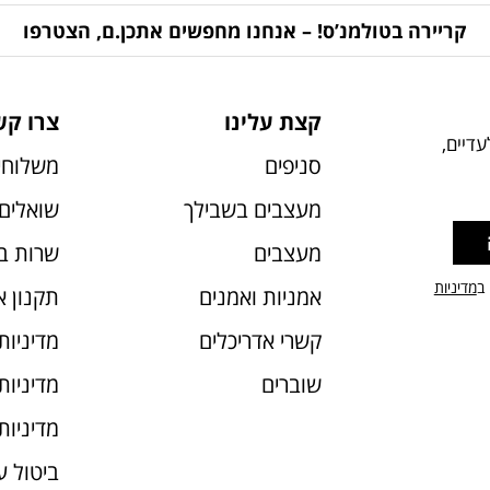
קריירה בטולמנ’ס! – אנחנו מחפשים אתכן.ם, הצטרפו
קצת עלינו
צרו קש
דיים,
סניפים
משלוחי
מעצבים בשבילך
שואלים 
מעצבים
שרות ב
 ב
מדיניות
אמניות ואמנים
תקנון 
קשרי אדריכלים
מדיניות
שוברים
מדיניות עוג
מדיניות
ביטול 