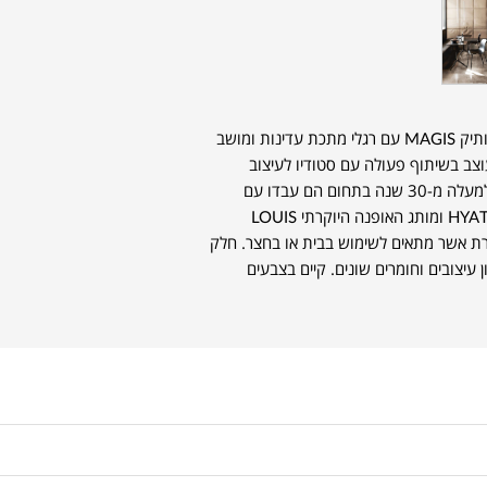
כסא בעיצוב מינימליסטי מבית המותג האיטלקי הותיק MAGIS עם רגלי מתכת עדינות ומושב
וצב בשיתוף פעולה עם סטודיו לעיצוב
MARCEL WANDERS ההולנדי. עם ניסיון של למעלה מ-30 שנה בתחום הם עבדו עם
השמות מהגדולים ביותר, ביניהם רשת מלונות HYATT ומותג האופנה היוקרתי LOUIS
מתפשרת אשר מתאים לשימוש בבית או בחצר. חלק
מגוון עיצובים וחומרים שונים. קיים בצבעים