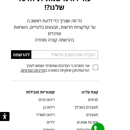
שלנו?!
כל מה שצריך כדי לדעת ראשונ.ה
על קולקציות חדשות, מבצעים בלעדיים, השראות
וטרנדים
בהרשמה קצרה ומהירה
הכניסו
להרשמה
כתובת
אני מסכים כי הפרטים שמסרתי ישמשו לצורך
דוא”ל
הודעות/תכן שיווקיות כמפורט ב
מדיניות הפרטיות
.
קצת עלינו
קטגוריות מובילות
סניפים
ריהוט פנים
מעצבים בשבילך
ריהוט גן
מעצבים
ריהוט משרדי
אמניות ואמנים
ילדים
קשרי אדריכלים
שטיחים