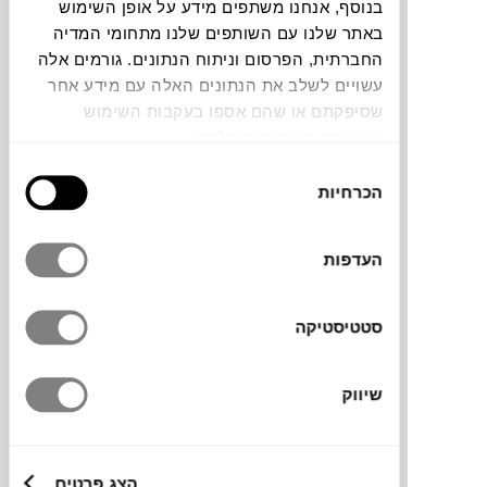
בנוסף, אנחנו משתפים מידע על אופן השימוש
באתר שלנו עם השותפים שלנו מתחומי המדיה
החברתית, הפרסום וניתוח הנתונים. גורמים אלה
עשויים לשלב את הנתונים האלה עם מידע אחר
שסיפקתם או שהם אספו בעקבות השימוש
פמוט מסדרת Tube של המותג הדני
HAY
,
שעשיתם בשירותים שלהם.
שמשלבת עיצוב מינימליסטי עם פלטת גווני
בחירת
פסטל רכים. הפמוט הגלילי עשוי חרס בזיגוג
הכרחיות
הסכמה
חצי-שקוף, ויש לו בסיס טבעתי שתורם ליציבות
וגם קולט את טפטופי השעווה. מתאים במיוחד
העדפות
לנרות Pattern או Hexagon של המותג, ומוסיף
נגיעות של צבע ומלא אופי, כפריט בודד או
בקומפוזיציה עם פמוטים בצבעים שונים.
סטטיסטיקה
שיווק
מותג
מידות
הצג פרטים