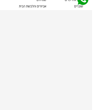
שוברים
אביזרים והלבשת הבית
צרו קשר
תאורה
משלוחים והחזרות
ספות לסלון
שואלים אותנו
שולחנות קפה
שרות ב-
פינות אוכל
תקנון אתר
מדיניות פרטיות
מדיניות עוגיות/Cookies
מדיניות מצלמות
ביטול עסקה
הצהרת נגישות
TOLLMANS.CO.IL