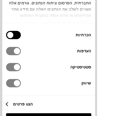
החברתית, הפרסום וניתוח הנתונים. גורמים אלה
עשויים לשלב את הנתונים האלה עם מידע אחר
תוכלו למצוא אותי ב:
שסיפקתם או שהם אספו בעקבות השימוש
שעשיתם בשירותים שלהם.
חלה שגיאה. אנא רעננו את הדף ונסו שנית
בחירת
הכרחיות
הסכמה
צבעים
העדפות
סטטיסטיקה
שיווק
מותג
מידות
הצג פרטים
70X15X15H ס"מ