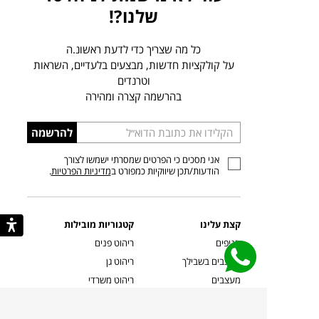
שלנו?!
כל מה שצריך כדי לדעת ראשונ.ה
על קולקציות חדשות, מבצעים בלעדיים, השראות
וטרנדים
בהרשמה קצרה ומהירה
הכניסו
להרשמה
כתובת
אני מסכים כי הפרטים שמסרתי ישמשו לצורך
דוא”ל
הודעות/תכן שיווקיות כמפורט ב
מדיניות הפרטיות
.
קצת עלינו
קטגוריות מובילות
סניפים
ריהוט פנים
מעצבים בשבילך
ריהוט גן
מעצבים
ריהוט משרדי
אמניות ואמנים
ילדים
קשרי אדריכלים
שטיחים