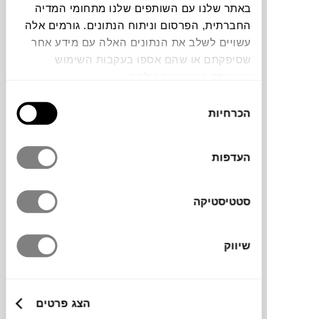
באתר שלנו עם השותפים שלנו מתחומי המדיה
החברתית, הפרסום וניתוח הנתונים. גורמים אלה
הסט VERO עשויי מאלומיניום, אינו מחליד ובנוי
עשויים לשלב את הנתונים האלה עם מידע אחר
לעמוד גם בתנאי מזג אוויר קשים.
שסיפקתם או שהם אספו בעקבות השימוש
הישיבה נוחה למרות שאינו מרופד. ניתן להזמין
שעשיתם בשירותים שלהם.
ריפודים מבד דריילון במבחר צבעים בתוספת
בחירת
תשלום.
הכרחיות
הסכמה
בקולקציה של מערכת הישיבה VERO קיימת
ספה תלת, ספה דו, כורסה ושולחן קפה.
העדפות
סטטיסטיקה
מידות
מידה
שיווק
193X76X76H ס"מ
גדלים נוספים
הצג פרטים
133X76X76H