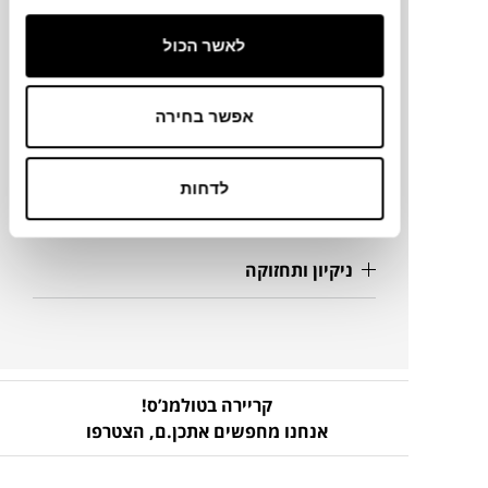
73X76X76H
לאשר הכול
מידע על חומרים
אפשר בחירה
מק"ט
לדחות
פרטים נוספים
ניקיון ותחזוקה
קריירה בטולמנ’ס!
אנחנו מחפשים אתכן.ם,
הצטרפו