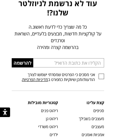
עוד לא נרשמת לניוזלטר
שלנו?!
כל מה שצריך כדי לדעת ראשונ.ה
על קולקציות חדשות, מבצעים בלעדיים, השראות
וטרנדים
בהרשמה קצרה ומהירה
הכניסו
להרשמה
כתובת
אני מסכים כי הפרטים שמסרתי ישמשו לצורך
דוא”ל
הודעות/תכן שיווקיות כמפורט ב
מדיניות הפרטיות
.
קצת עלינו
קטגוריות מובילות
סניפים
ריהוט פנים
מעצבים בשבילך
ריהוט גן
מעצבים
ריהוט משרדי
אמניות ואמנים
ילדים