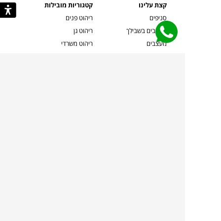
קצת עלינו
קטגוריות מובילות
סניפים
ריהוט פנים
מעצבים בשבילך
ריהוט גן
מעצבים
ריהוט משרדי
אמניות ואמנים
ילדים
קשרי אדריכלים
שטיחים
שוברים
אביזרים והלבשת הבית
צרו קשר
תאורה
משלוחים והחזרות
ספות לסלון
שואלים אותנו
שולחנות קפה
שרות ב-
פינות אוכל
תקנון אתר
מדיניות פרטיות
מדיניות עוגיות/Cookies
מדיניות מצלמות
ביטול עסקה