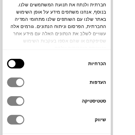
חברתית ולנתח את תנועת המשתמשים שלנו.
בנוסף, אנחנו משתפים מידע על אופן השימוש
צבעים
באתר שלנו עם השותפים שלנו מתחומי המדיה
החברתית, הפרסום וניתוח הנתונים. גורמים אלה
עשויים לשלב את הנתונים האלה עם מידע אחר
שסיפקתם או שהם אספו בעקבות השימוש
שעשיתם בשירותים שלהם.
שטיח עגול רחיץ מדגם World Map של המותג
בחירת
הספרדי
LORENA CANALS
, עם דוגמה רכה
הכרחיות
הסכמה
של מפת העולם. השטיח מסדרת Rugcycled,
עשוי בעבודת יד משאריות טקסטיל של שטיחים,
העדפות
בגישה חדשה שבה חוטי הכותנה הממוחזרים
נצבעים במיוחד, כך שכל שטיח מקבל גוון טבעי
וייחודי, והבסיס עשוי קנבס ממוחזר. זהו שטיח
סטטיסטיקה
שמעורר סקרנות ודמיון, ומזמין את הילדים
והילדות לחקור את העולם.
שיווק