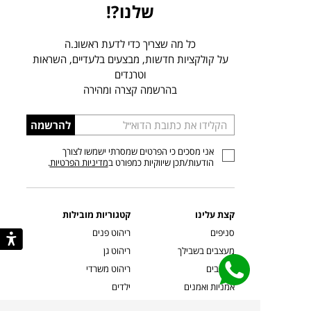
שלנו?!
כל מה שצריך כדי לדעת ראשונ.ה
על קולקציות חדשות, מבצעים בלעדיים, השראות
וטרנדים
בהרשמה קצרה ומהירה
הכניסו
להרשמה
כתובת
אני מסכים כי הפרטים שמסרתי ישמשו לצורך
דוא”ל
הודעות/תכן שיווקיות כמפורט ב
מדיניות הפרטיות
.
קצת עלינו
קטגוריות מובילות
סניפים
ריהוט פנים
מעצבים בשבילך
ריהוט גן
מעצבים
ריהוט משרדי
אמניות ואמנים
ילדים
קשרי אדריכלים
שטיחים