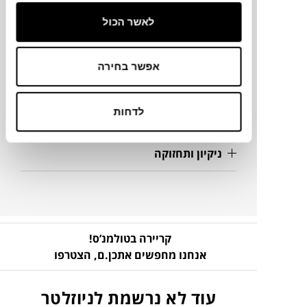
65X65X90-100H ס"מ
לאשר הכול
אפשר בחירה
מק"ט
לדחות
פרטים נוספים
ניקיון ותחזוקה
קריירה בטולמנ’ס!
אנחנו מחפשים אתכן.ם,
הצטרפו
עוד לא נרשמת לניוזלטר