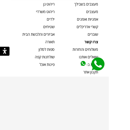
מעצבים בשבילך
ריהוט גן
מעצבים
ריהוט משרדי
אמניות ואמנים
ילדים
קשרי אדריכלים
שטיחים
שוברים
אביזרים והלבשת הבית
צרו קשר
תאורה
משלוחים והחזרות
ספות לסלון
שואלים אותנו
שולחנות קפה
שרות ב-
פינות אוכל
תקנון אתר
מדיניות פרטיות
מדיניות עוגיות/Cookies
מדיניות מצלמות
ביטול עסקה