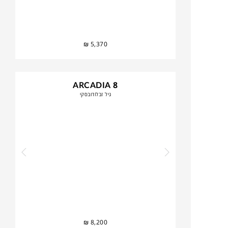
₪
5,370
ARCADIA 8
גיל זבלודובסקי
₪
8,200