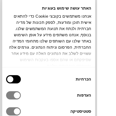
האתר עושה שימוש בעוגיות
אנחנו משתמשים בקובצי Cookie כדי להתאים
אישית תוכן ומודעות, לספק תכונות של מדיה
חברתית ולנתח את תנועת המשתמשים שלנו.
₪
7,880
בנוסף, אנחנו משתפים מידע על אופן השימוש
באתר שלנו עם השותפים שלנו מתחומי המדיה
החברתית, הפרסום וניתוח הנתונים. גורמים אלה
עשויים לשלב את הנתונים האלה עם מידע אחר
DESERT
גיל זבלודובסקי
שסיפקתם או שהם אספו בעקבות השימוש
שעשיתם בשירותים שלהם.
בחירת
הכרחיות
הסכמה
העדפות
סטטיסטיקה