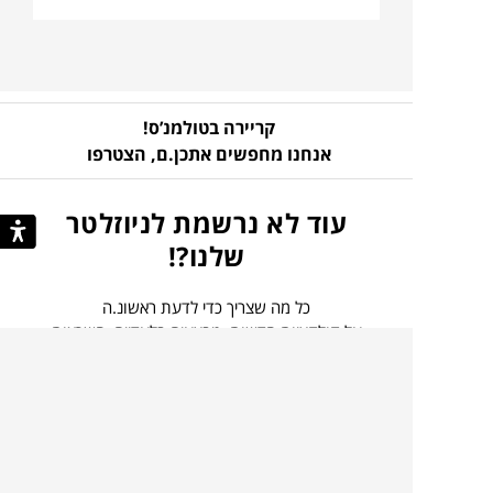
קריירה בטולמנ’ס!
אנחנו מחפשים אתכן.ם,
הצטרפו
עוד לא נרשמת לניוזלטר
שלנו?!
כל מה שצריך כדי לדעת ראשונ.ה
על קולקציות חדשות, מבצעים בלעדיים, השראות
וטרנדים
בהרשמה קצרה ומהירה
הכניסו
להרשמה
כתובת
אני מסכים כי הפרטים שמסרתי ישמשו לצורך
דוא”ל