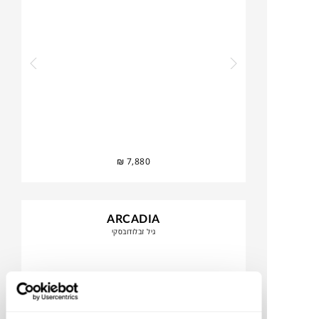
₪
7,880
ARCADIA
גיל זבלודובסקי