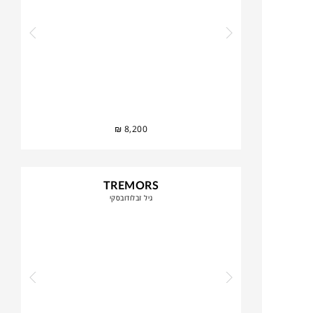
₪
8,200
TREMORS
גיל זבלודובסקי