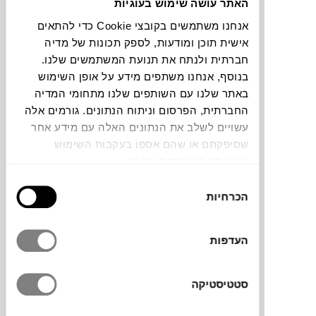
האתר עושה שימוש בעוגיות
אנחנו משתמשים בקובצי Cookie כדי להתאים
להדמיית AI Design
אישית תוכן ומודעות, לספק תכונות של מדיה
חברתית ולנתח את תנועת המשתמשים שלנו.
בנוסף, אנחנו משתפים מידע על אופן השימוש
תוכלו למצוא אותי ב:
באתר שלנו עם השותפים שלנו מתחומי המדיה
החברתית, הפרסום וניתוח הנתונים. גורמים אלה
עשויים לשלב את הנתונים האלה עם מידע אחר
ארקדיה היא סדרת עבודות שנוצרה בחיפוש
שסיפקתם או שהם אספו בעקבות השימוש
אחר נוף מואר, כאשר המושג עצמו בעולם
שעשיתם בשירותים שלהם.
האמנות, היצירה והשירה מתאר נוף פשוט וסדר
בחירת
קלאסי.
גיל זבלודובסקי
יצר את הדרך שבה הוא
הכרחיות
הסכמה
רואה את המציאות שלו בעולם העכשווי, תוך
פירוק המציאות והנופים האבסטרקטים על ידי
צורות אבסולוטיות וצבעוניות חזקה. עבודה זו
העדפות
מתארת נוף הכמהה למצוא את המקום השלם
והמואר על ידי חיבור של אלמנטים
סטטיסטיקה
אבסטרקטיים.