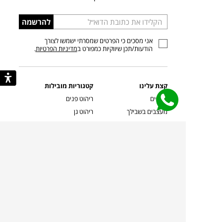
הכניסו
להרשמה
כתובת
אני מסכים כי הפרטים שמסרתי ישמשו לצורך
דוא”ל
הודעות/תכן שיווקיות כמפורט ב
מדיניות הפרטיות
.
קצת עלינו
קטגוריות מובילות
סניפים
ריהוט פנים
מעצבים בשבילך
ריהוט גן
מעצבים
ריהוט משרדי
אמניות ואמנים
ילדים
קשרי אדריכלים
שטיחים
שוברים
אביזרים והלבשת הבית
צרו קשר
תאורה
משלוחים והחזרות
ספות לסלון
שואלים אותנו
שולחנות קפה
שרות ב-
פינות אוכל