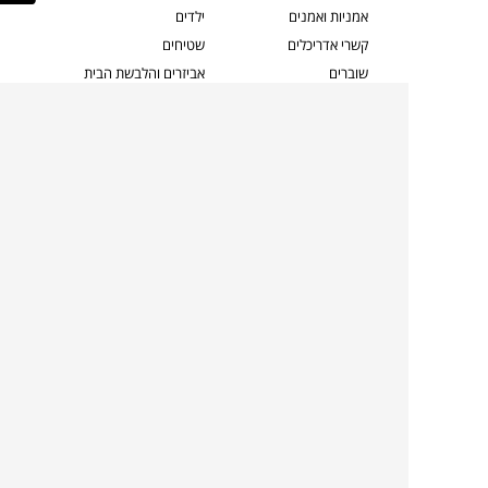
אמניות ואמנים
ילדים
קשרי אדריכלים
שטיחים
שוברים
אביזרים והלבשת הבית
צרו קשר
תאורה
משלוחים והחזרות
ספות לסלון
שואלים אותנו
שולחנות קפה
שרות ב-
פינות אוכל
תקנון אתר
מדיניות פרטיות
מדיניות עוגיות/Cookies
מדיניות מצלמות
ביטול עסקה
הצהרת נגישות