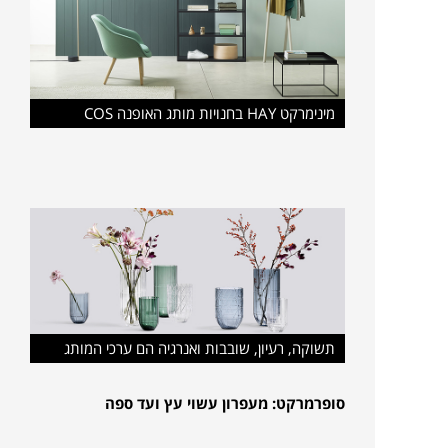
מינימרקט HAY בחנויות מותג האופנה COS
תשוקה, רעיון, שובבות ואנרגיה הם ערכי המותג
סופרמרקט: מעפרון עשוי עץ ועד ספה