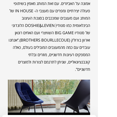
אמונה על האביזרים. עם זאת המותג מאמין בשיתופי
פעולה יצירתיים ומפרים עם מעצבי ה- IN HOUSE של
המותג ועם מעצבים שמככבים בסצנת העיצוב
הבינלאומית כמו סטודיו DOSHIEַַַַַַ&LEVIENַׂׂׂׂ הלונדוני
של סטודיו BIG GAME השוויצרי ועם האחים רונאן
וארוון בורולק (BROTHERS BOURLLECOUE).”אנחנו
עובדים עם כמה מהמעצבים המובילים בעולם, כאלה
המספקים רעיונות חדשניים, מוזרים ובלתי
קונבנציונאליים, שניתן לתרגמם לצורות ולמוצרים
חדשניים”.
כורסאת UTCHIWA בעיצובם של