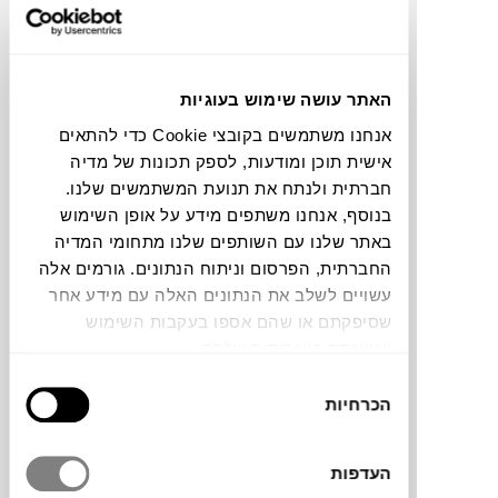
DOSHIַַ&LEVIEN
הרבה יותר מעיצוב סקנדינבי
האתר עושה שימוש בעוגיות
אנחנו משתמשים בקובצי Cookie כדי להתאים
פונקציונאליות, פשטות, אלגנטיות, צבעונית נעימה
אישית תוכן ומודעות, לספק תכונות של מדיה
לעין, שימוש בחומרים טבעיים ומאידך גישה תעשייתית
חברתית ולנתח את תנועת המשתמשים שלנו.
מודרנית הם כמה מהערכים המנחים את העיצוב של
בנוסף, אנחנו משתפים מידע על אופן השימוש
HAY. אלו הם גם הערכים הבסיסיים של מה שאנחנו
באתר שלנו עם השותפים שלנו מתחומי המדיה
רגילים למצוא בעיצוב סקנדינבי. אבל, התוצאה, במקרה
החברתית, הפרסום וניתוח הנתונים. גורמים אלה
של HAY, גדולה מסך המרכיבים הללו. “אני מאד אוהבת
עשויים לשלב את הנתונים האלה עם מידע אחר
שסיפקתם או שהם אספו בעקבות השימוש
את השילוב של זול ויקר, אופנתי ולא אופנתי, וינטג’
שעשיתם בשירותים שלהם.
לעומת פריטים חדשים”, אמרה מטה היי (ׁׁׂׂׂׂׂׂׂׂׂׂׂMATTE
בחירת
HAYׁׁׁׁׁׁׁׁׁׁׁׁׂׂׂׂׂׂׂׂׂׂׂׂׂׂׂׂׂׂ) באחד מהראיונות שנערכו איתה בעבר. כשמוטו
הכרחיות
הסכמה
המותג הוא: ONE WORLD, ONE PHILOSOPHY,
ONE FAMILY, ברור שקברניטי המותג מכוונים לעיצוב
העדפות
גלובאלי שמייצר מכנה משותף בזכות יצירתיות פורצת