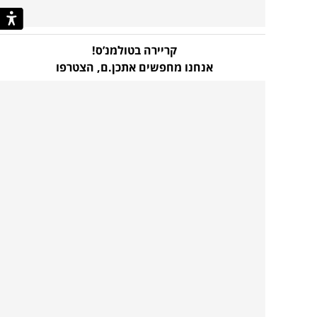
קריירה בטולמנ’ס!
אנחנו מחפשים אתכן.ם,
הצטרפו
עוד לא נרשמת לניוזלטר
שלנו?!
כל מה שצריך כדי לדעת ראשונ.ה
על קולקציות חדשות, מבצעים בלעדיים, השראות
וטרנדים
בהרשמה קצרה ומהירה
הכניסו
להרשמה
כתובת
אני מסכים כי הפרטים שמסרתי ישמשו לצורך
דוא”ל
הודעות/תכן שיווקיות כמפורט ב
מדיניות הפרטיות
.