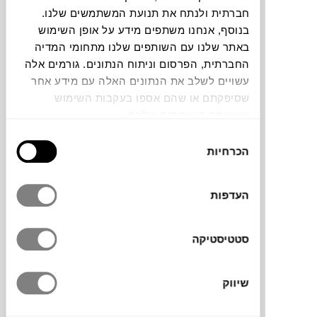
חברתית ולנתח את תנועת המשתמשים שלנו.
בנוסף, אנחנו משתפים מידע על אופן השימוש
שידת מגירות RAY
באתר שלנו עם השותפים שלנו מתחומי המדיה
MD HOUSE
החברתית, הפרסום וניתוח הנתונים. גורמים אלה
עשויים לשלב את הנתונים האלה עם מידע אחר
שסיפקתם או שהם אספו בעקבות השימוש
שעשיתם בשירותים שלהם.
בחירת
הכרחיות
הסכמה
העדפות
₪
8,652
סטטיסטיקה
שיווק
שידה GRAFICO