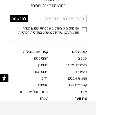
בהרשמה קצרה ומהירה
הכניסו
להרשמה
כתובת
אני מסכים כי הפרטים שמסרתי ישמשו לצורך
דוא”ל
הודעות/תכן שיווקיות כמפורט ב
מדיניות הפרטיות
.
קצת עלינו
קטגוריות מובילות
סניפים
ריהוט פנים
מעצבים בשבילך
ריהוט גן
מעצבים
ריהוט משרדי
אמניות ואמנים
ילדים
קשרי אדריכלים
שטיחים
שוברים
אביזרים והלבשת הבית
צרו קשר
תאורה
משלוחים והחזרות
ספות לסלון
שואלים אותנו
שולחנות קפה