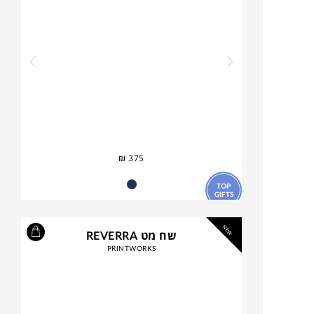
₪
375
TOP
GIFTS
NEW
שח מט REVERRA
PRINTWORKS