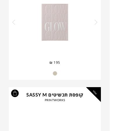
₪
195
NEW
קופסת תכשיטים SASSY M
PRINTWORKS