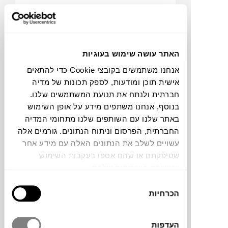
₪
825
האתר עושה שימוש בעוגיות
אנחנו משתמשים בקובצי Cookie כדי להתאים
NEW
שש-בש CLASSIC
אישית תוכן ומודעות, לספק תכונות של מדיה
PRINTWORKS
חברתית ולנתח את תנועת המשתמשים שלנו.
בנוסף, אנחנו משתפים מידע על אופן השימוש
באתר שלנו עם השותפים שלנו מתחומי המדיה
החברתית, הפרסום וניתוח הנתונים. גורמים אלה
עשויים לשלב את הנתונים האלה עם מידע אחר
שסיפקתם או שהם אספו בעקבות השימוש
שעשיתם בשירותים שלהם.
בחירת
הכרחיות
הסכמה
₪
625
העדפות