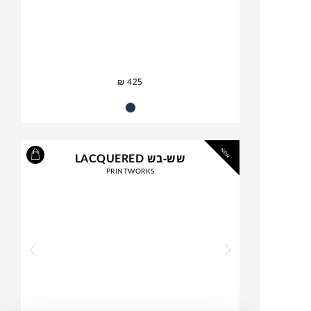
₪
425
NEW
שש-בש LACQUERED
PRINTWORKS