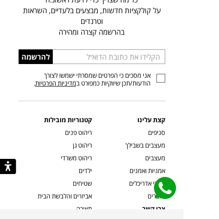
על קולקציות חדשות, מבצעים בלעדיים, השראות
וטרנדים
בהרשמה קצרה ומהירה
הכניסו
להרשמה
כתובת
אני מסכים כי הפרטים שמסרתי ישמשו לצורך
דוא”ל
הודעות/תכן שיווקיות כמפורט ב
מדיניות הפרטיות
.
קצת עלינו
קטגוריות מובילות
סניפים
ריהוט פנים
מעצבים בשבילך
ריהוט גן
מעצבים
ריהוט משרדי
אמניות ואמנים
ילדים
קשרי אדריכלים
שטיחים
שוברים
אביזרים והלבשת הבית
צרו קשר
תאורה