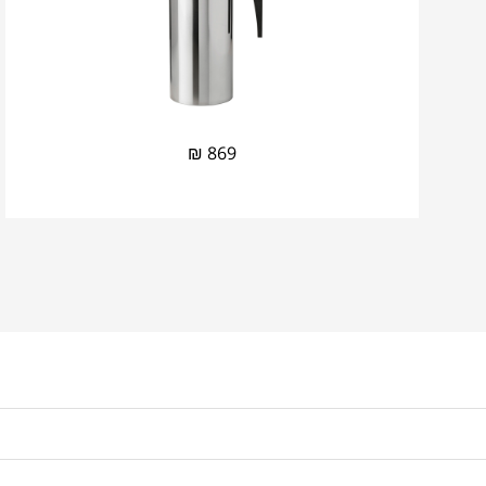
₪
869