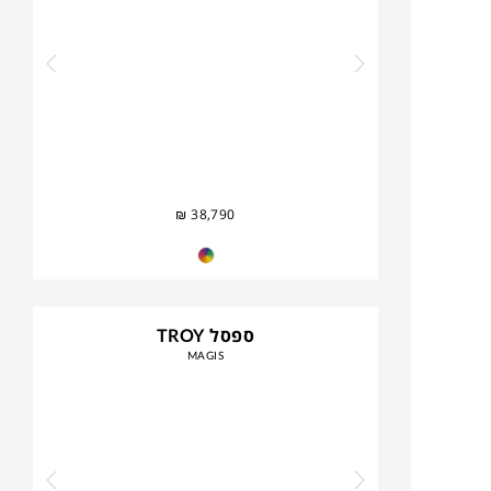
₪
38,790
ספסל TROY
MAGIS