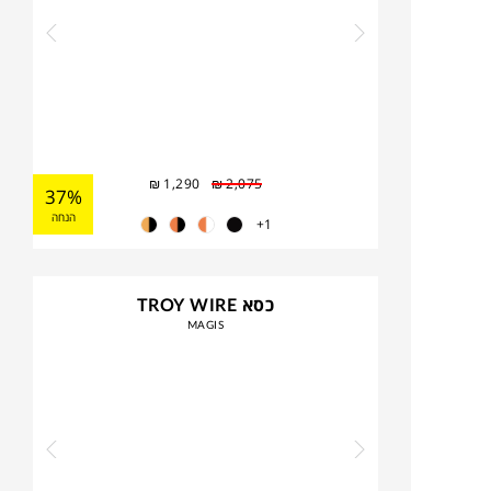
₪
1,290
₪
2,075
37%
הנחה
1+
כסא TROY WIRE
MAGIS