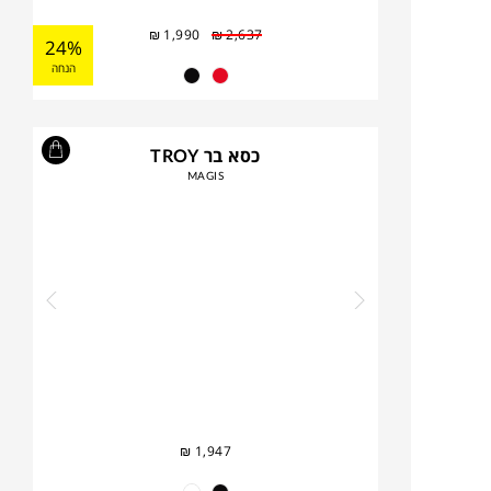
₪
1,990
₪
2,637
24%
הנחה
כסא בר TROY
MAGIS
₪
1,947