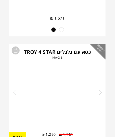
₪
1,571
C
O
IN
G
O
O
M
S
N
כסא עם גלגלים TROY 4 STAR
MAGIS
₪
1,290
₪
1,761