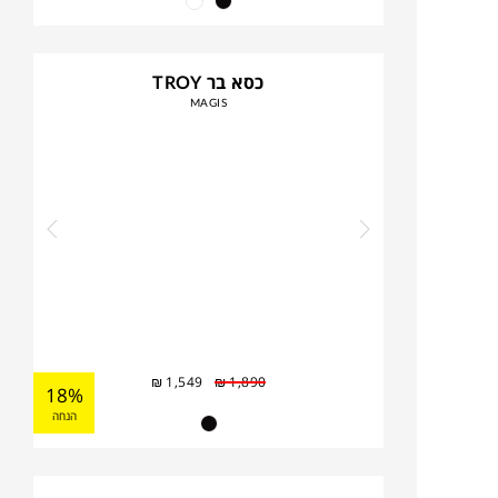
כסא בר TROY
MAGIS
₪
1,549
₪
1,890
18%
הנחה