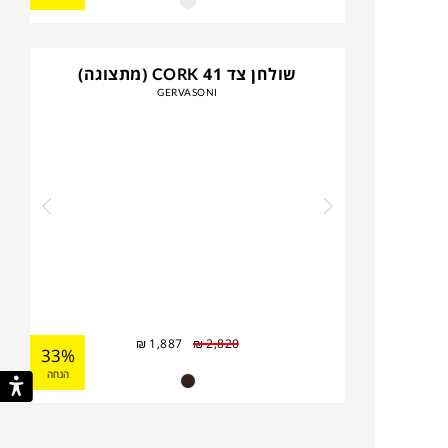
שולחן צד CORK 41 (מתצוגה)
GERVASONI
₪
1,887
₪
2,820
33%
הנחה