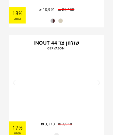
₪
18,991
₪
23,160
18%
הנחה
שולחן צד INOUT 44
GERVASONI
₪
3,213
₪
3,918
17%
הנחה