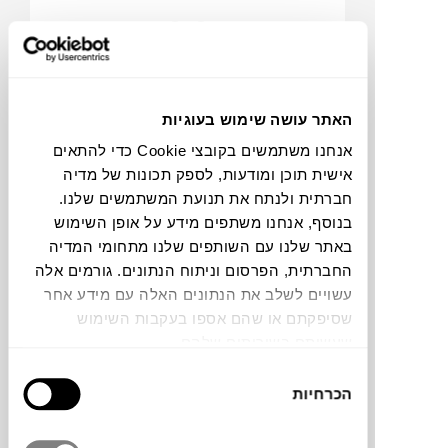
כסא INOUT 824
האתר עושה שימוש בעוגיות
GERVASONI
אנחנו משתמשים בקובצי Cookie כדי להתאים
אישית תוכן ומודעות, לספק תכונות של מדיה
חברתית ולנתח את תנועת המשתמשים שלנו.
בנוסף, אנחנו משתפים מידע על אופן השימוש
באתר שלנו עם השותפים שלנו מתחומי המדיה
החברתית, הפרסום וניתוח הנתונים. גורמים אלה
עשויים לשלב את הנתונים האלה עם מידע אחר
שסיפקתם או שהם אספו בעקבות השימוש
שעשיתם בשירותים שלהם.
₪
2,721
₪
3,318
בחירת
17%
הכרחיות
הסכמה
הנחה