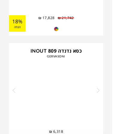
₪
17,828
₪
21,742
18%
הנחה
כסא נדנדה INOUT 809
GERVASONI
₪
6,318