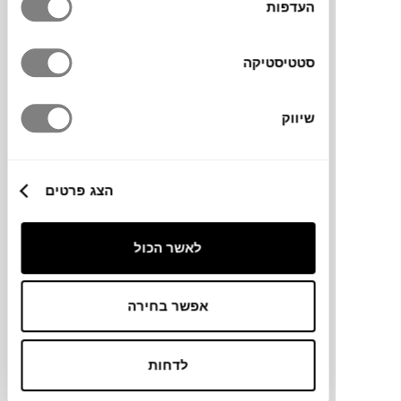
העדפות
כסא נערם STRAW
GERVASONI
סטטיסטיקה
שיווק
הצג פרטים
לאשר הכול
Outdoor
Edition
₪
2,971
₪
3,624
18%
הנחה
אפשר בחירה
לדחות
כסא נערם ידיות STRAW
GERVASONI