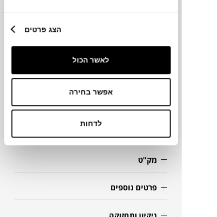
מותג
הצג פרטים
מעצב
לאשר הכול
מידות
אפשר בחירה
53X64X83H ס"מ
לדחות
מידע על חומרים
מק"ט
פרטים נוספים
ניקיון ותחזוקה