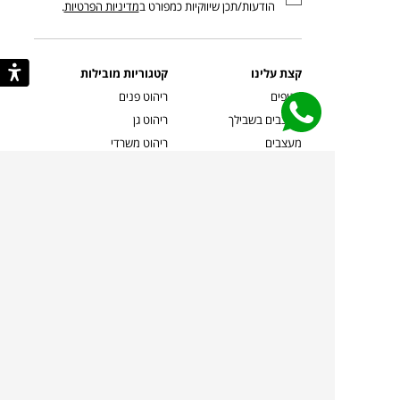
הודעות/תכן שיווקיות כמפורט ב
מדיניות הפרטיות
.
קצת עלינו
קטגוריות מובילות
סניפים
ריהוט פנים
מעצבים בשבילך
ריהוט גן
מעצבים
ריהוט משרדי
אמניות ואמנים
ילדים
קשרי אדריכלים
שטיחים
שוברים
אביזרים והלבשת הבית
צרו קשר
תאורה
משלוחים והחזרות
ספות לסלון
שואלים אותנו
שולחנות קפה
שרות ב-
פינות אוכל
תקנון אתר
מדיניות פרטיות
מדיניות עוגיות/Cookies
מדיניות מצלמות