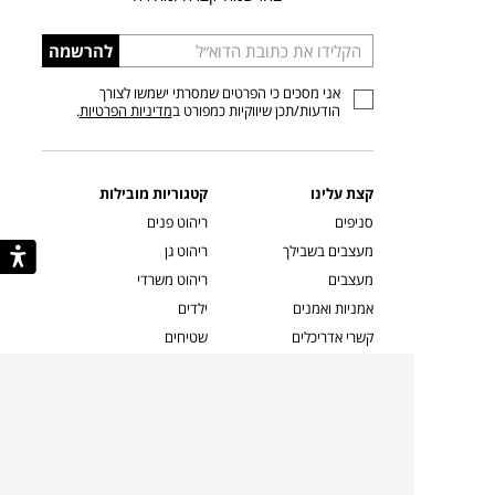
הכניסו
להרשמה
כתובת
אני מסכים כי הפרטים שמסרתי ישמשו לצורך
דוא”ל
הודעות/תכן שיווקיות כמפורט ב
מדיניות הפרטיות
.
קצת עלינו
קטגוריות מובילות
סניפים
ריהוט פנים
מעצבים בשבילך
ריהוט גן
מעצבים
ריהוט משרדי
אמניות ואמנים
ילדים
קשרי אדריכלים
שטיחים
שוברים
אביזרים והלבשת הבית
צרו קשר
תאורה
משלוחים והחזרות
ספות לסלון
שואלים אותנו
שולחנות קפה
שרות ב-
פינות אוכל