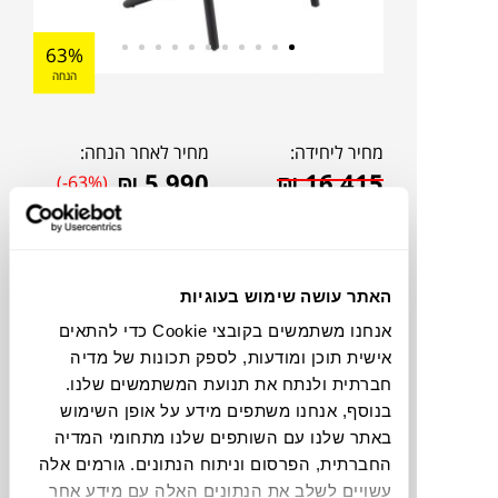
63%
הנחה
מחיר ליחידה:
מחיר לאחר הנחה:
₪
5,990
₪
16,415
(-63%)
אהבתם?
דברו איתנו!
האתר עושה שימוש בעוגיות
להדמיית AI Design
אנחנו משתמשים בקובצי Cookie כדי להתאים
אישית תוכן ומודעות, לספק תכונות של מדיה
חברתית ולנתח את תנועת המשתמשים שלנו.
בנוסף, אנחנו משתפים מידע על אופן השימוש
כורסה מדגם KLARA של המותג האיטלקי
באתר שלנו עם השותפים שלנו מתחומי המדיה
MOROSO. בעיצובה של PATRICIA
החברתית, הפרסום וניתוח הנתונים. גורמים אלה
URQUILA, זוכת פרס DESIGNER OF THE
עשויים לשלב את הנתונים האלה עם מידע אחר