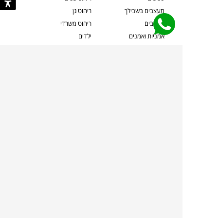
מעצבים בשבילך
ריהוט גן
מעצבים
ריהוט משרדי
אמניות ואמנים
ילדים
קשרי אדריכלים
שטיחים
שוברים
אביזרים והלבשת הבית
צרו קשר
תאורה
משלוחים והחזרות
ספות לסלון
שואלים אותנו
שולחנות קפה
שרות ב-
פינות אוכל
תקנון אתר
מדיניות פרטיות
מדיניות עוגיות/Cookies
מדיניות מצלמות
ביטול עסקה