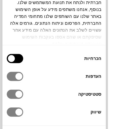
חברתית ולנתח את תנועת המשתמשים שלנו.
חלה שגיאה. אנא רעננו את הדף ונסו שנית
בנוסף, אנחנו משתפים מידע על אופן השימוש
באתר שלנו עם השותפים שלנו מתחומי המדיה
החברתית, הפרסום וניתוח הנתונים. גורמים אלה
עשויים לשלב את הנתונים האלה עם מידע אחר
צבעים
שסיפקתם או שהם אספו בעקבות השימוש
שעשיתם בשירותים שלהם.
בחירת
הכרחיות
הסכמה
אגרטל מסדרת Alas של המותג הדני
FERM
העדפות
LIVING
, שמשלב בין זרימה טבעית של זכוכית
לנוכחות פיסולית עדינה. שמו, שפירושו כנף
בספרדית, רומז לאלמנטים המעוגלים בצדדיו,
סטטיסטיקה
שמזכירים תנועת כנפיים. כל אגרטל מיוצר
בעבודת יד בטכניקת ניפוח זכוכית, ולכן אין
שיווק
שניים זהים.