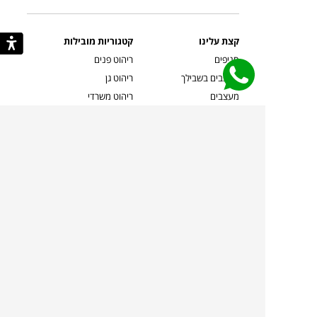
קצת עלינו
קטגוריות מובילות
סניפים
ריהוט פנים
מעצבים בשבילך
ריהוט גן
מעצבים
ריהוט משרדי
אמניות ואמנים
ילדים
קשרי אדריכלים
שטיחים
שוברים
אביזרים והלבשת הבית
צרו קשר
תאורה
משלוחים והחזרות
ספות לסלון
שואלים אותנו
שולחנות קפה
שרות ב-
פינות אוכל
תקנון אתר
מדיניות פרטיות
מדיניות עוגיות/Cookies
מדיניות מצלמות