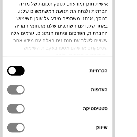
אישית תוכן ומודעות, לספק תכונות של מדיה
חברתית ולנתח את תנועת המשתמשים שלנו.
צבעים
בנוסף, אנחנו משתפים מידע על אופן השימוש
באתר שלנו עם השותפים שלנו מתחומי המדיה
החברתית, הפרסום וניתוח הנתונים. גורמים אלה
עשויים לשלב את הנתונים האלה עם מידע אחר
שסיפקתם או שהם אספו בעקבות השימוש
שעשיתם בשירותים שלהם.
ספת שני מושבים שהיא חלק מערכת ישיבה
לחוץ בעיצובו של luciano bertoncini, למותג
בחירת
הכרחיות
KRISTALIA
. מאובזרת בכריות גדולות ומרווחות
הסכמה
לישיבה מהנה. קלה להרכבה ולפירוק בזכות
שלדה שעשויה אלומיניום קל וממוחזר, בשילוב
העדפות
שלבי פלסטיק עמידים שמונחים על בסיס הספה
בכדי לספק אקסטרה יציבות בזמן הישיבה.
משענות היד והגב מתחברות בקלות הודות
סטטיסטיקה
למנגנון הצמדה מהיר. להשלמת פינת הישיבה
הוסיפו את ספה 3 מושבים והכורסה מאותה
שיווק
הסדרה.