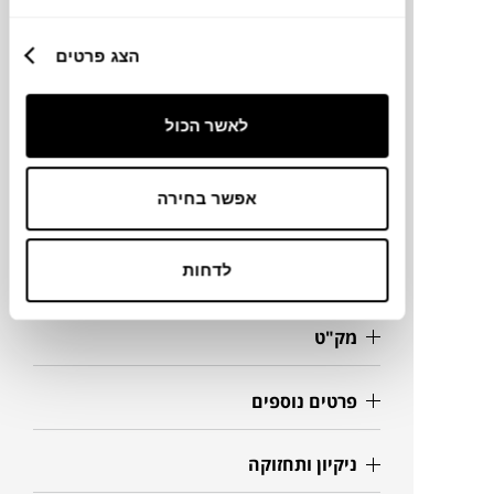
הצג פרטים
מותג
לאשר הכול
מידות
169X90X88H ס"מ
אפשר בחירה
לדחות
מידע על חומרים
מק"ט
פרטים נוספים
ניקיון ותחזוקה