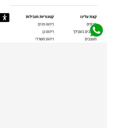
קצת עלינו
קטגוריות מובילות
סניפים
ריהוט פנים
מעצבים בשבילך
ריהוט גן
מעצבים
ריהוט משרדי
אמניות ואמנים
ילדים
קשרי אדריכלים
שטיחים
שוברים
אביזרים והלבשת הבית
צרו קשר
תאורה
משלוחים והחזרות
ספות לסלון
שואלים אותנו
שולחנות קפה
שרות ב-
פינות אוכל
תקנון אתר
מדיניות פרטיות
מדיניות עוגיות/Cookies
מדיניות מצלמות