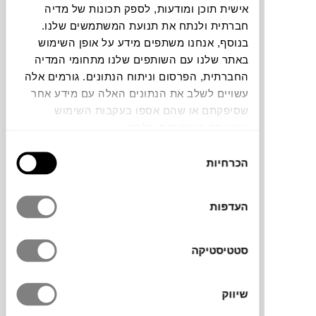
אישית תוכן ומודעות, לספק תכונות של מדיה
חברתית ולנתח את תנועת המשתמשים שלנו.
צבעים
בנוסף, אנחנו משתפים מידע על אופן השימוש
באתר שלנו עם השותפים שלנו מתחומי המדיה
החברתית, הפרסום וניתוח הנתונים. גורמים אלה
עשויים לשלב את הנתונים האלה עם מידע אחר
שסיפקתם או שהם אספו בעקבות השימוש
שעשיתם בשירותים שלהם.
ספת שני מושבים שהיא חלק מערכת ישיבה
לחוץ בעיצובו של luciano bertoncini, למותג
בחירת
הכרחיות
KRISTALIA
. מאובזרת בכריות גדולות ומרווחות
הסכמה
לישיבה מהנה. קלה להרכבה ולפירוק בזכות
שלדה שעשויה אלומיניום קל וממוחזר, בשילוב
העדפות
שלבי פלסטיק עמידים שמונחים על בסיס הספה
בכדי לספק אקסטרה יציבות בזמן הישיבה.
משענות היד והגב מתחברות בקלות הודות
סטטיסטיקה
למנגנון הצמדה מהיר. להשלמת פינת הישיבה
הוסיפו את ספה 3 מושבים והכורסה מאותה
שיווק
הסדרה.