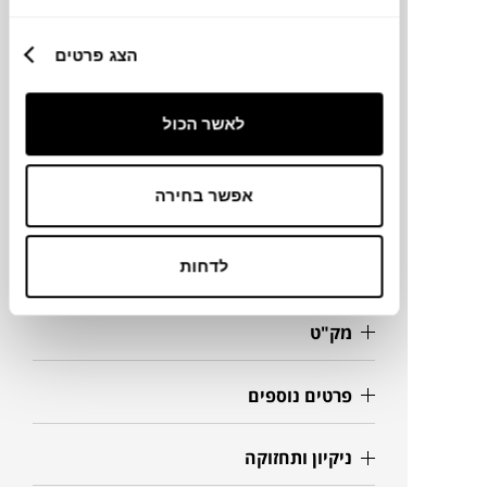
הצג פרטים
מותג
לאשר הכול
מידות
169X90X88H ס"מ
אפשר בחירה
לדחות
מידע על חומרים
מק"ט
פרטים נוספים
ניקיון ותחזוקה