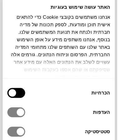
האתר עושה שימוש בעוגיות
תוכלו למצוא אותי ב:
אנחנו משתמשים בקובצי Cookie כדי להתאים
אישית תוכן ומודעות, לספק תכונות של מדיה
חברתית ולנתח את תנועת המשתמשים שלנו.
בנוסף, אנחנו משתפים מידע על אופן השימוש
צבעים
באתר שלנו עם השותפים שלנו מתחומי המדיה
החברתית, הפרסום וניתוח הנתונים. גורמים אלה
עשויים לשלב את הנתונים האלה עם מידע אחר
שסיפקתם או שהם אספו בעקבות השימוש
שעשיתם בשירותים שלהם.
שולחן קפה Archeo של
MAGIS
הוא פריט
בחירת
עיצובי בעל נוכחות פיסולית, שעוצב על ידי
הכרחיות
הסכמה
Jaime Hayón, אמן ומעצב ספרדי יליד מדריד
הנחשב לאחד המעצבים המשפיעים והמוערכים
העדפות
בעולם העיצוב העכשווי. עבודותיו משלבות בין
אמנות, עיצוב ופנטזיה, תוך שימוש בשפה
יצירתית, צבעונית ושובבה. השולחן מעוצב
סטטיסטיקה
כצורה לא סימטרית המדמה אובייקט שנשחק