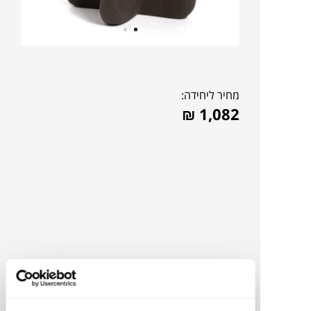
מחיר ליחידה:
₪
1,082
להדמיית AI Design