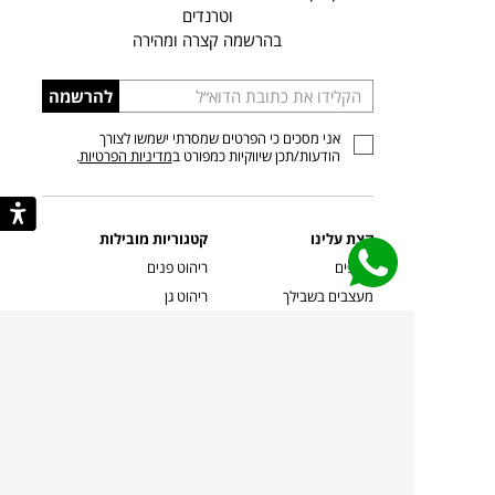
וטרנדים
בהרשמה קצרה ומהירה
הכניסו
להרשמה
כתובת
אני מסכים כי הפרטים שמסרתי ישמשו לצורך
דוא”ל
הודעות/תכן שיווקיות כמפורט ב
מדיניות הפרטיות
.
קצת עלינו
קטגוריות מובילות
סניפים
ריהוט פנים
מעצבים בשבילך
ריהוט גן
מעצבים
ריהוט משרדי
אמניות ואמנים
ילדים
קשרי אדריכלים
שטיחים
שוברים
אביזרים והלבשת הבית
צרו קשר
תאורה
משלוחים והחזרות
ספות לסלון