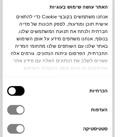
האתר עושה שימוש בעוגיות
תוכלו למצוא אותי ב:
אנחנו משתמשים בקובצי Cookie כדי להתאים
אישית תוכן ומודעות, לספק תכונות של מדיה
חברתית ולנתח את תנועת המשתמשים שלנו.
בנוסף, אנחנו משתפים מידע על אופן השימוש
צבעים
באתר שלנו עם השותפים שלנו מתחומי המדיה
החברתית, הפרסום וניתוח הנתונים. גורמים אלה
עשויים לשלב את הנתונים האלה עם מידע אחר
שסיפקתם או שהם אספו בעקבות השימוש
שעשיתם בשירותים שלהם.
שולחן קפה Archeo של
MAGIS
הוא פריט
בחירת
עיצובי בעל נוכחות פיסולית, שעוצב על ידי
הכרחיות
הסכמה
Jaime Hayón, אמן ומעצב ספרדי יליד מדריד
הנחשב לאחד המעצבים המשפיעים והמוערכים
העדפות
בעולם העיצוב העכשווי. עבודותיו משלבות בין
אמנות, עיצוב ופנטזיה, תוך שימוש בשפה
יצירתית, צבעונית ושובבה. השולחן מעוצב
סטטיסטיקה
כצורה לא סימטרית המדמה אובייקט שנשחק