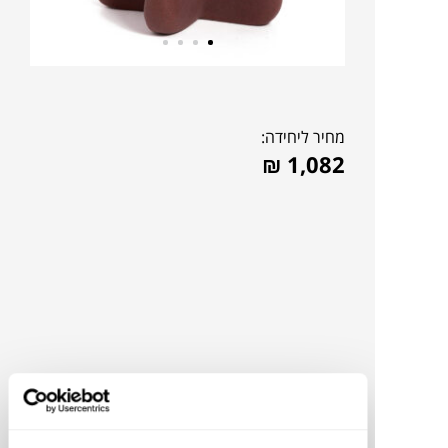
מחיר ליחידה:
₪
1,082
להדמיית AI Design