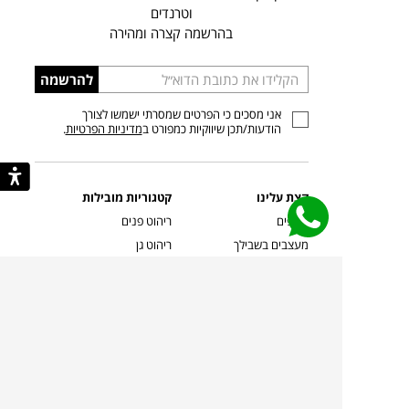
וטרנדים
בהרשמה קצרה ומהירה
הכניסו
להרשמה
כתובת
אני מסכים כי הפרטים שמסרתי ישמשו לצורך
דוא”ל
הודעות/תכן שיווקיות כמפורט ב
מדיניות הפרטיות
.
קצת עלינו
קטגוריות מובילות
סניפים
ריהוט פנים
מעצבים בשבילך
ריהוט גן
מעצבים
ריהוט משרדי
אמניות ואמנים
ילדים
קשרי אדריכלים
שטיחים
שוברים
אביזרים והלבשת הבית
צרו קשר
תאורה
משלוחים והחזרות
ספות לסלון