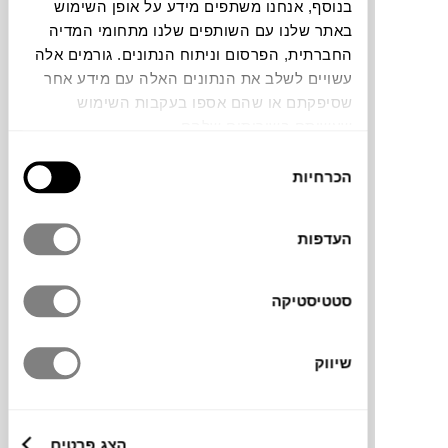
בנוסף, אנחנו משתפים מידע על אופן השימוש
באתר שלנו עם השותפים שלנו מתחומי המדיה
צבעים
החברתית, הפרסום וניתוח הנתונים. גורמים אלה
עשויים לשלב את הנתונים האלה עם מידע אחר
שסיפקתם או שהם אספו בעקבות השימוש
שעשיתם בשירותים שלהם.
בחירת
הכרחיות
הסכמה
מראה מלבנית מקולקציית ARCS בצבע ירוק,
מבית המותג הדני
HAY
. מראה מעוצבת על ידי
הצמד הבלגי Muller Van Severen, שנוצרה
העדפות
משרשרת מאוחדת של קשתות אנכיות המקיפות
את המראה כדי ליצור קצה אלגנטי
סטטיסטיקה
ומסולסל. עשויה מנירוסטה בגימור מראה ופלדה
מצופה אבקה בצבע ירוק. מידה M.
שיווק
מותג
הצג פרטים