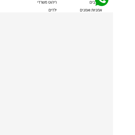
מעצבים
ריהוט משרדי
אמניות ואמנים
ילדים
קשרי אדריכלים
שטיחים
שוברים
אביזרים והלבשת הבית
צרו קשר
תאורה
משלוחים והחזרות
ספות לסלון
שואלים אותנו
שולחנות קפה
שרות ב-
פינות אוכל
תקנון אתר
מדיניות פרטיות
מדיניות עוגיות/Cookies
מדיניות מצלמות
ביטול עסקה
הצהרת נגישות