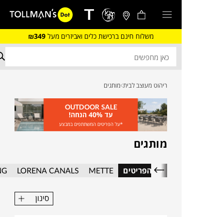
משלוח חינם ברכישת כלים ואביזרים מעל
₪349
ריהוט מעוצב לבית
מותגים
OUTDOOR SALE
עד 40% הנחה!
*על הפריטים המשתתפים במבצע
מותגים
כל הפריטים
METTE
LORENA CANALS
NG
סינון