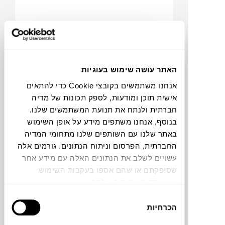
₪
58
האתר עושה שימוש בעוגיות
אנחנו משתמשים בקובצי Cookie כדי להתאים
אישית תוכן ומודעות, לספק תכונות של מדיה
חברתית ולנתח את תנועת המשתמשים שלנו.
C
O
IN
G
O
O
M
S
N
כרית TWILL
בנוסף, אנחנו משתפים מידע על אופן השימוש
FERM LIVING
באתר שלנו עם השותפים שלנו מתחומי המדיה
החברתית, הפרסום וניתוח הנתונים. גורמים אלה
עשויים לשלב את הנתונים האלה עם מידע אחר
שסיפקתם או שהם אספו בעקבות השימוש
שעשיתם בשירותים שלהם.
בחירת
הכרחיות
הסכמה