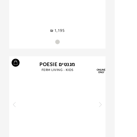
₪
1,195
מגנטים POESIE
FERM LIVING - KIDS
ONLINE
ONLY