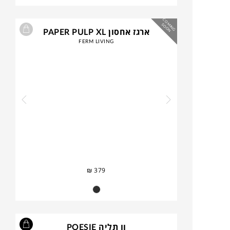
C
O
IN
G
O
O
M
S
N
ארגז אחסון PAPER PULP XL
FERM LIVING
₪
379
וו תליה POESIE