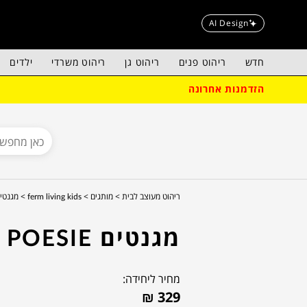
AI Design
חדש
ריהוט פנים
ריהוט גן
ריהוט משרדי
ילדים
הזדמנות אחרונה
ריהוט מעוצב לבית >
מותגים >
ferm living kids >
מגנטים sie
מגנטים POESIE
מחיר ליחידה:
₪
329