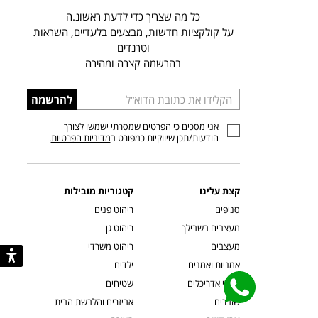
כל מה שצריך כדי לדעת ראשונ.ה
על קולקציות חדשות, מבצעים בלעדיים, השראות
וטרנדים
בהרשמה קצרה ומהירה
הכניסו
להרשמה
כתובת
אני מסכים כי הפרטים שמסרתי ישמשו לצורך
דוא”ל
הודעות/תכן שיווקיות כמפורט ב
מדיניות הפרטיות
.
קצת עלינו
קטגוריות מובילות
סניפים
ריהוט פנים
מעצבים בשבילך
ריהוט גן
מעצבים
ריהוט משרדי
אמניות ואמנים
ילדים
קשרי אדריכלים
שטיחים
שוברים
אביזרים והלבשת הבית