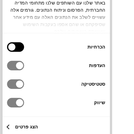
באתר שלנו עם השותפים שלנו מתחומי המדיה
החברתית, הפרסום וניתוח הנתונים. גורמים אלה
עשויים לשלב את הנתונים האלה עם מידע אחר
שסיפקתם או שהם אספו בעקבות השימוש
שעשיתם בשירותים שלהם.
זוג תומכי ספרים מסדרת Lager של המותג הדני
בחירת
FERM LIVING
, עשויים אלומיניום מוברש
הכרחיות
הסכמה
בעיצוב מינימליסטי עם קריצה תעשייתית.
הצורה הגיאומטרית שלהם מוסיפה נוכחות
העדפות
פיסולית למדף, ושומרת על הספרים במקומם
בדיוק ובאלגנטיות.
סטטיסטיקה
מותג
שיווק
מידות
הצג פרטים
16X12.5X20H ס"מ