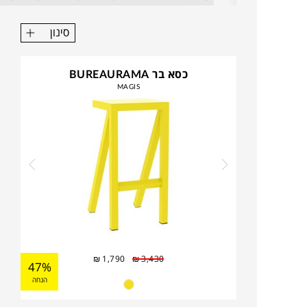
סינון
כסא בר BUREAURAMA
MAGIS
₪
1,790
₪
3,430
47%
הנחה