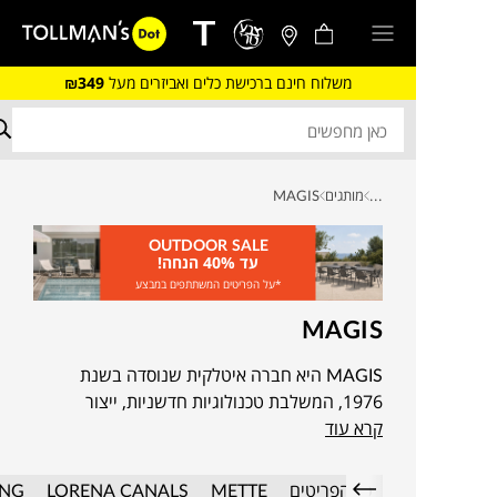
משלוח חינם ברכישת כלים ואביזרים מעל
₪349
...
מותגים
MAGIS
OUTDOOR SALE
עד 40% הנחה!
*על הפריטים המשתתפים במבצע
MAGIS
MAGIS היא חברה איטלקית שנוסדה בשנת
1976, המשלבת טכנולוגיות חדשניות, ייצור
קרא עוד
איטלקי מקומי, ועיצוב בסטנדרט בלתי מתפשר.
המותג מרבה בשיתופי פעולה יצירתיים עם
מעצבים עכשוויים בולטים
כל הפריטים
METTE
LORENA CANALS
ING