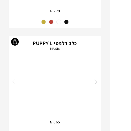
₪
279
כלב דלמטי PUPPY L
MAGIS
₪
865