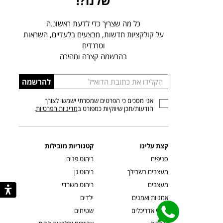
שלנו?!
כל מה שצריך כדי לדעת ראשונ.ה
על קולקציות חדשות, מבצעים בלעדיים, השראות
וטרנדים
בהרשמה קצרה ומהירה
הכניסו
להרשמה
כתובת
אני מסכים כי הפרטים שמסרתי ישמשו לצורך
דוא”ל
הודעות/תכן שיווקיות כמפורט ב
מדיניות הפרטיות
.
קצת עלינו
קטגוריות מובילות
סניפים
ריהוט פנים
מעצבים בשבילך
ריהוט גן
מעצבים
ריהוט משרדי
אמניות ואמנים
ילדים
קשרי אדריכלים
שטיחים