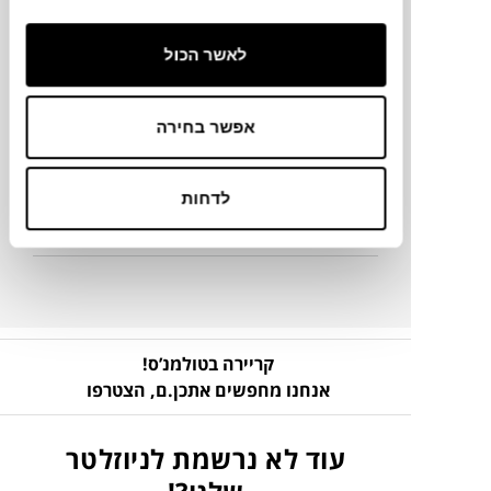
2X82X70H ס"מ
לאשר הכול
מידע על חומרים
אפשר בחירה
מק"ט
לדחות
פרטים נוספים
קריירה בטולמנ’ס!
אנחנו מחפשים אתכן.ם,
הצטרפו
עוד לא נרשמת לניוזלטר