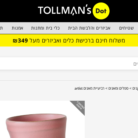
שטיחים
אביזרים והלבשת הבית
כלי בית ומתנות
אמנות
תא
משלוח חינם ברכישת כלים ואביזרים מעל
₪349
נים >
ספלים ומאגים >
רביעיית מאגים artist
C
O
IN
G
O
O
M
S
N