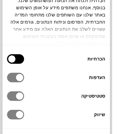
חברתית ולנתח את תנועת המשתמשים שלנו.
בנוסף, אנחנו משתפים מידע על אופן השימוש
תוכלו למצוא אותי ב:
באתר שלנו עם השותפים שלנו מתחומי המדיה
החברתית, הפרסום וניתוח הנתונים. גורמים אלה
עשויים לשלב את הנתונים האלה עם מידע אחר
שסיפקתם או שהם אספו בעקבות השימוש
צבעים
שעשיתם בשירותים שלהם.
בחירת
הכרחיות
הסכמה
העדפות
מראת קיר מינימליסטית ונטולת מסגרת, תלויה
על קיר עם מתלה עץ, תוסיף שיק אירופאי לכל
חלל בבית או במשרד.
סטטיסטיקה
שיווק
מותג