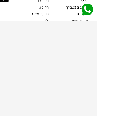
סניפים
ריהוט פנים
מעצבים בשבילך
ריהוט גן
מעצבים
ריהוט משרדי
אמניות ואמנים
ילדים
קשרי אדריכלים
שטיחים
שוברים
אביזרים והלבשת הבית
צרו קשר
תאורה
משלוחים והחזרות
ספות לסלון
שואלים אותנו
שולחנות קפה
שרות ב-
פינות אוכל
תקנון אתר
מדיניות פרטיות
מדיניות עוגיות/Cookies
מדיניות מצלמות
ביטול עסקה