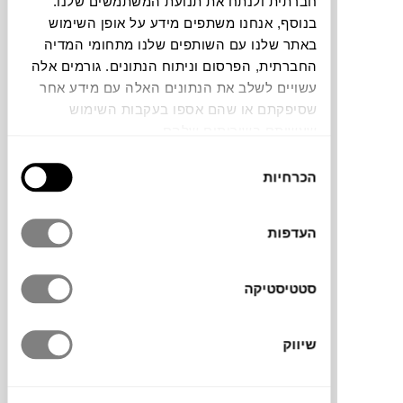
חברתית ולנתח את תנועת המשתמשים שלנו.
בנוסף, אנחנו משתפים מידע על אופן השימוש
תוכלו למצוא אותי ב:
באתר שלנו עם השותפים שלנו מתחומי המדיה
החברתית, הפרסום וניתוח הנתונים. גורמים אלה
עשויים לשלב את הנתונים האלה עם מידע אחר
שסיפקתם או שהם אספו בעקבות השימוש
צבעים
שעשיתם בשירותים שלהם.
בחירת
הכרחיות
הסכמה
העדפות
מראת קיר מינימליסטית ונטולת מסגרת, תלויה
על קיר עם מתלה עץ, תוסיף שיק אירופאי לכל
חלל בבית או במשרד.
סטטיסטיקה
שיווק
מותג