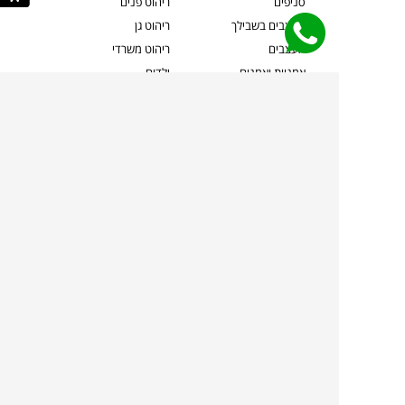
סניפים
ריהוט פנים
מעצבים בשבילך
ריהוט גן
מעצבים
ריהוט משרדי
אמניות ואמנים
ילדים
קשרי אדריכלים
שטיחים
שוברים
אביזרים והלבשת הבית
צרו קשר
תאורה
משלוחים והחזרות
ספות לסלון
שואלים אותנו
שולחנות קפה
שרות ב-
פינות אוכל
תקנון אתר
מדיניות פרטיות
מדיניות עוגיות/Cookies
מדיניות מצלמות
ביטול עסקה