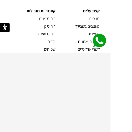
קצת עלינו
קטגוריות מובילות
סניפים
ריהוט פנים
מעצבים בשבילך
ריהוט גן
מעצבים
ריהוט משרדי
אמניות ואמנים
ילדים
קשרי אדריכלים
שטיחים
שוברים
אביזרים והלבשת הבית
צרו קשר
תאורה
משלוחים והחזרות
ספות לסלון
שואלים אותנו
שולחנות קפה
שרות ב-
פינות אוכל
תקנון אתר
מדיניות פרטיות
מדיניות עוגיות/Cookies
מדיניות מצלמות
ביטול עסקה