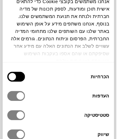
אנחנו משתמשים בקובצי Cookie כדי להתאים
אישית תוכן ומודעות, לספק תכונות של מדיה
חברתית ולנתח את תנועת המשתמשים שלנו.
בנוסף, אנחנו משתפים מידע על אופן השימוש
באתר שלנו עם השותפים שלנו מתחומי המדיה
החברתית, הפרסום וניתוח הנתונים. גורמים אלה
זוג פסלים Ori מבית המותג הדני
עשויים לשלב את הנתונים האלה עם מידע אחר
101COPENHAGEN
הם סט של שני פסלי
שסיפקתם או שהם אספו בעקבות השימוש
קרמיקה המאתגרים תפיסות מסורתיות של צורה
שעשיתם בשירותים שלהם.
ואיזון. בעיצובם של KristianSofus Hansen &
Tommy Hyldahl, הפסלים שואבים השראה
בחירת
מקיפולי נייר. שם הקולקציה נגזר מהמילה
הכרחיות
הסכמה
היפנית Ori, שפירושה לקפל, ומתורגמים
למבנה שנראה ככזה שהתקפל והתעוות תוך כדי
העדפות
תנועה. הפסלים עשויים קרמיקה בגימור ידני,
עם פני שטח המדגישים את הקפלים, הסיבובים
והמעברים בין המשטחים. הצורה משתנה לפי
סטטיסטיקה
זווית ההתבוננות, והאור מדגיש את הקימורים
ויוצר משחקי צל ברורים לאורך המבנה. ניתן
שיווק
להציב את הפסלים יחד או בנפרד על קונסולה,