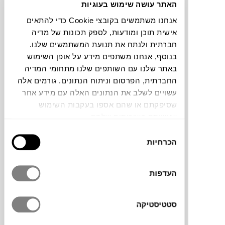
האתר עושה שימוש בעוגיות
חלה שגיאה. אנא רעננו את הדף ונסו שנית
אנחנו משתמשים בקובצי Cookie כדי להתאים
אישית תוכן ומודעות, לספק תכונות של מדיה
חברתית ולנתח את תנועת המשתמשים שלנו.
צבעים
בנוסף, אנחנו משתפים מידע על אופן השימוש
באתר שלנו עם השותפים שלנו מתחומי המדיה
החברתית, הפרסום וניתוח הנתונים. גורמים אלה
עשויים לשלב את הנתונים האלה עם מידע אחר
שסיפקתם או שהם אספו בעקבות השימוש
שעשיתם בשירותים שלהם.
זוג פסלים Ori מבית המותג הדני
בחירת
101COPENHAGEN
הם סט של שני פסלי
הכרחיות
הסכמה
קרמיקה המאתגרים תפיסות מסורתיות של צורה
ואיזון. בעיצובם של KristianSofus Hansen &
העדפות
Tommy Hyldahl, הפסלים שואבים השראה
מקיפולי נייר. שם הקולקציה נגזר מהמילה
היפנית Ori, שפירושה לקפל, ומתורגמים
סטטיסטיקה
למבנה שנראה ככזה שהתקפל והתעוות תוך כדי
תנועה. הפסלים עשויים קרמיקה בגימור ידני,