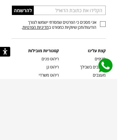
הכניסו
להרשמה
כתובת
אני מסכים כי הפרטים שמסרתי ישמשו לצורך
דוא”ל
הודעות/תכן שיווקיות כמפורט ב
מדיניות הפרטיות
.
קצת עלינו
קטגוריות מובילות
סניפים
ריהוט פנים
מעצבים בשבילך
ריהוט גן
מעצבים
ריהוט משרדי
אמניות ואמנים
ילדים
קשרי אדריכלים
שטיחים
שוברים
אביזרים והלבשת הבית
צרו קשר
תאורה
משלוחים והחזרות
ספות לסלון
שואלים אותנו
שולחנות קפה
שרות ב-
פינות אוכל
תקנון אתר