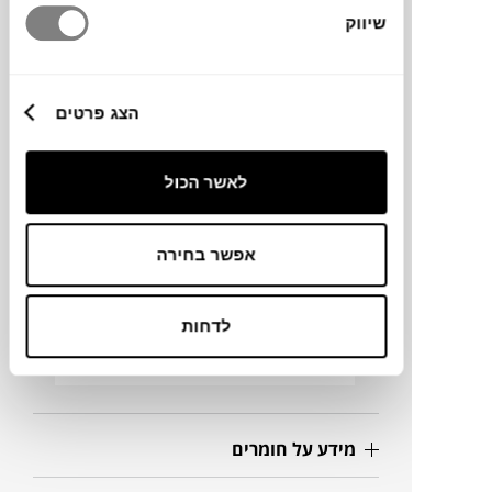
עם פני שטח המדגישים את הקפלים, הסיבובים
שיווק
והמעברים בין המשטחים. הצורה משתנה לפי
זווית ההתבוננות, והאור מדגיש את הקימורים
ויוצר משחקי צל ברורים לאורך המבנה. ניתן
הצג פרטים
להציב את הפסלים יחד או בנפרד על קונסולה,
שולחן סלון או מדף.
לאשר הכול
מותג
אפשר בחירה
מידות
לדחות
15X15X16H ס"מ
מידע על חומרים