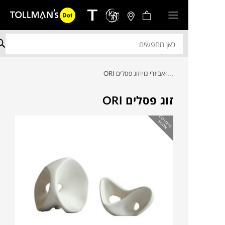
...
אביזרי נוי
זוג פסלים ORI
זוג פסלים ORI
C
O
IN
G
O
O
M
S
N