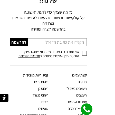
שלנו?!
כל מה שצריך כדי לדעת ראשונ.ה
על קולקציות חדשות, מבצעים בלעדיים, השראות
וטרנדים
בהרשמה קצרה ומהירה
הכניסו
להרשמה
כתובת
אני מסכים כי הפרטים שמסרתי ישמשו לצורך
דוא”ל
הודעות/תכן שיווקיות כמפורט ב
מדיניות הפרטיות
.
קצת עלינו
קטגוריות מובילות
סניפים
ריהוט פנים
מעצבים בשבילך
ריהוט גן
מעצבים
ריהוט משרדי
אמניות ואמנים
ילדים
קשרי אדריכלים
שטיחים