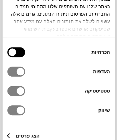
באתר שלנו עם השותפים שלנו מתחומי המדיה
החברתית, הפרסום וניתוח הנתונים. גורמים אלה
עשויים לשלב את הנתונים האלה עם מידע אחר
שסיפקתם או שהם אספו בעקבות השימוש
שעשיתם בשירותים שלהם.
מנורת רצפה מסדרת Boe של המותג הדני
בחירת
FERM LIVING
משלבת בין צורה פיסולית
הכרחיות
הסכמה
בולטת לחומריות רגועה. היא עשויה נייר ואשי
יפני מצופה PVC עם בסיס אלומיניום, ומשלבת
קווים רכים עם מבנה מדויק. הנייר הטקסטורלי
העדפות
מפזר את האור בעדינות ויוצר זוהר חמים
ומרגיע.
סטטיסטיקה
שיווק
מותג
מידות
הצג פרטים