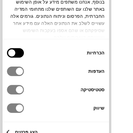
שולחן חוץ CERAMIC של הסטודיו הבלגי
בנוסף, אנחנו משתפים מידע על אופן השימוש
Muller Van Severen למותג
HAY
, מגדיר
באתר שלנו עם השותפים שלנו מתחומי המדיה
מחדש את חוויית הישיבה בחוץ. אלמנטים
החברתית, הפרסום וניתוח הנתונים. גורמים אלה
קלאסיים זוכים לטוויסט עכשווי אשר יוצר שולחן
עשויים לשלב את הנתונים האלה עם מידע אחר
חוץ אידיאלי. עיצובו נעשה תוך הקפדה על
שסיפקתם או שהם אספו בעקבות השימוש
הפרטים הקטנים ושילובי צבע מדויקים שיחמיאו
שעשיתם בשירותים שלהם.
לכל סביבה חיצונית.
בחירת
הכרחיות
הסכמה
העדפות
מותג
מידות
סטטיסטיקה
Ø70X70X73H ס"מ
שיווק
מידע על חומרים
הצג פרטים