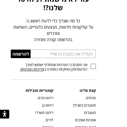
שלנו?!
כל מה שצריך כדי לדעת ראשונ.ה
על קולקציות חדשות, מבצעים בלעדיים, השראות
וטרנדים
בהרשמה קצרה ומהירה
הכניסו
להרשמה
כתובת
אני מסכים כי הפרטים שמסרתי ישמשו לצורך
דוא”ל
הודעות/תכן שיווקיות כמפורט ב
מדיניות הפרטיות
.
קצת עלינו
קטגוריות מובילות
סניפים
ריהוט פנים
מעצבים בשבילך
ריהוט גן
מעצבים
ריהוט משרדי
אמניות ואמנים
ילדים