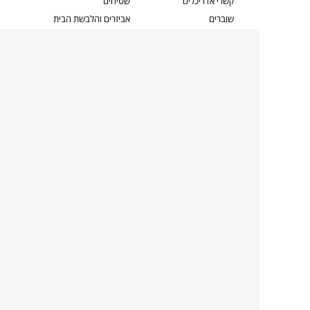
קשרי אדריכלים
שטיחים
שוברים
אביזרים והלבשת הבית
צרו קשר
תאורה
משלוחים והחזרות
ספות לסלון
שואלים אותנו
שולחנות קפה
שרות ב-
פינות אוכל
תקנון אתר
מדיניות פרטיות
מדיניות עוגיות/Cookies
מדיניות מצלמות
ביטול עסקה
הצהרת נגישות
TOLLMANS.CO.IL