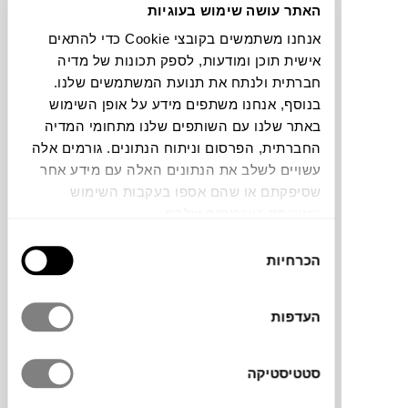
האתר עושה שימוש בעוגיות
אנחנו משתמשים בקובצי Cookie כדי להתאים
אישית תוכן ומודעות, לספק תכונות של מדיה
חברתית ולנתח את תנועת המשתמשים שלנו.
בנוסף, אנחנו משתפים מידע על אופן השימוש
שטיחוני Coco Swirl של מותג העיצוב הדני
באתר שלנו עם השותפים שלנו מתחומי המדיה
HAY
יוצרים אווירה חמה, שמחה ומזמינה כבר
החברתית, הפרסום וניתוח הנתונים. גורמים אלה
בכניסה לבית. עשויים מסיבי קוקוס טבעיים, הם
עשויים לשלב את הנתונים האלה עם מידע אחר
עמידים במיוחד ושומרים שהלכלוך יישאר בחוץ.
שסיפקתם או שהם אספו בעקבות השימוש
קליעת הצמה הייחודית מעניקה להם טקסטורה
שעשיתם בשירותים שלהם.
עשירה ונגיעה כפרית עם טוויסט עכשווי.
בחירת
הכרחיות
הסכמה
מותג
העדפות
מידות
סטטיסטיקה
40X80