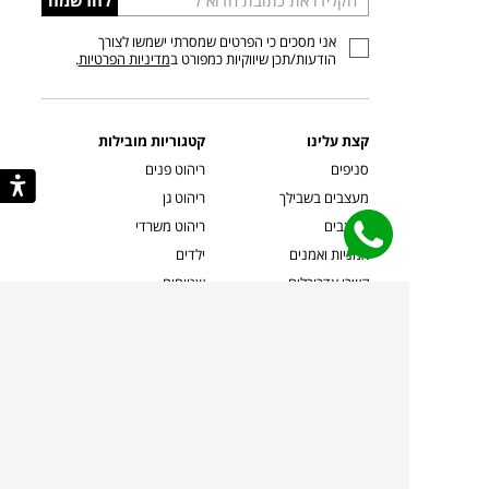
כתובת
אני מסכים כי הפרטים שמסרתי ישמשו לצורך
דוא”ל
הודעות/תכן שיווקיות כמפורט ב
מדיניות הפרטיות
.
קצת עלינו
קטגוריות מובילות
סניפים
ריהוט פנים
מעצבים בשבילך
ריהוט גן
מעצבים
ריהוט משרדי
אמניות ואמנים
ילדים
קשרי אדריכלים
שטיחים
שוברים
אביזרים והלבשת הבית
צרו קשר
תאורה
משלוחים והחזרות
ספות לסלון
שואלים אותנו
שולחנות קפה
שרות ב-
פינות אוכל
תקנון אתר
מדיניות פרטיות