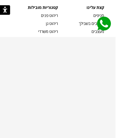
קצת עלינו
קטגוריות מובילות
סניפים
ריהוט פנים
מעצבים בשבילך
ריהוט גן
מעצבים
ריהוט משרדי
אמניות ואמנים
ילדים
קשרי אדריכלים
שטיחים
שוברים
אביזרים והלבשת הבית
צרו קשר
תאורה
משלוחים והחזרות
ספות לסלון
שואלים אותנו
שולחנות קפה
שרות ב-
פינות אוכל
תקנון אתר
מדיניות פרטיות
מדיניות עוגיות/Cookies
מדיניות מצלמות
ביטול עסקה