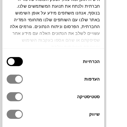
חברתית ולנתח את תנועת המשתמשים שלנו.
בנוסף, אנחנו משתפים מידע על אופן השימוש
תוכלו למצוא אותי ב:
באתר שלנו עם השותפים שלנו מתחומי המדיה
החברתית, הפרסום וניתוח הנתונים. גורמים אלה
עשויים לשלב את הנתונים האלה עם מידע אחר
צבעים
שסיפקתם או שהם אספו בעקבות השימוש
שעשיתם בשירותים שלהם.
בחירת
הכרחיות
הסכמה
שרפרף / שולחן צד קליל ומינימליסטי, עשוי
העדפות
מתכת – חזק ויציב. אם לשבת, להניח כוס קפה
או מושב קבוע לעציץ אהוב. מחוץ לבית או בתוכו
סטטיסטיקה
הוא יקפיץ, יפתח ויסגור לכם את הפינה.
ברזל הנו חומר טבעי ולמרות הטיפול שעבר נגד
חלודה,עם הזמן יחליד.
שיווק