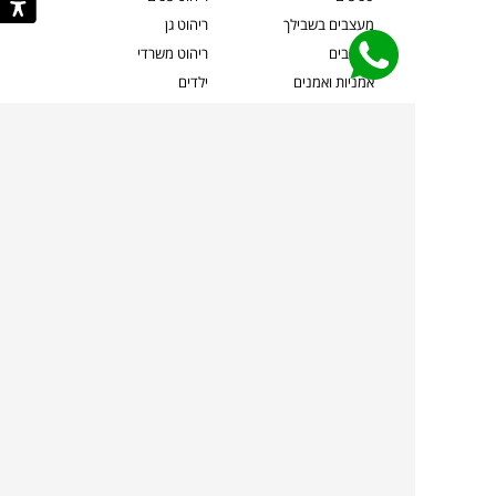
מעצבים בשבילך
ריהוט גן
מעצבים
ריהוט משרדי
אמניות ואמנים
ילדים
קשרי אדריכלים
שטיחים
שוברים
אביזרים והלבשת הבית
צרו קשר
תאורה
משלוחים והחזרות
ספות לסלון
שואלים אותנו
שולחנות קפה
שרות ב-
פינות אוכל
תקנון אתר
מדיניות פרטיות
מדיניות עוגיות/Cookies
מדיניות מצלמות
ביטול עסקה