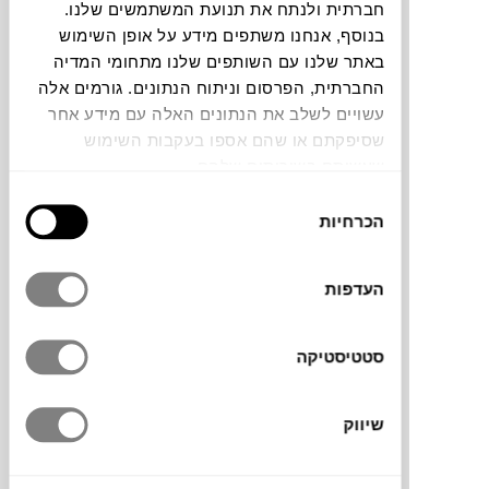
חברתית ולנתח את תנועת המשתמשים שלנו.
חלה שגיאה. אנא רעננו את הדף ונסו שנית
בנוסף, אנחנו משתפים מידע על אופן השימוש
באתר שלנו עם השותפים שלנו מתחומי המדיה
החברתית, הפרסום וניתוח הנתונים. גורמים אלה
עשויים לשלב את הנתונים האלה עם מידע אחר
צבעים
שסיפקתם או שהם אספו בעקבות השימוש
שעשיתם בשירותים שלהם.
בחירת
הכרחיות
הסכמה
מחבת 24 COOK & SPACE, שייכת לסדרת
העדפות
מחבתות וסירים של המותג האיטלקי GUZZINI.
הסדרה נוצרה מתוך חשיבה על תהליך נכון של
שלבי בישול, מהכנה ועד אחסון פרקטי ונוח.
סטטיסטיקה
הידיות מתקפלות וכל המוצרים עם ציפוי נון –
סטיק, נטול חומרים רעילים וניקל. מתאימים
שיווק
לשימוש בתנור בחום גבוה ושטיפה במדיח כלים.