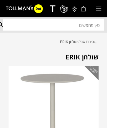
...
פינות אוכל
שולחן ERIK
שולחן ERIK
C
O
IN
G
O
O
M
S
N