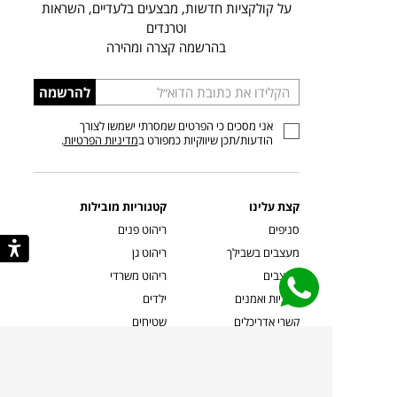
על קולקציות חדשות, מבצעים בלעדיים, השראות
וטרנדים
בהרשמה קצרה ומהירה
הכניסו
להרשמה
כתובת
אני מסכים כי הפרטים שמסרתי ישמשו לצורך
דוא”ל
הודעות/תכן שיווקיות כמפורט ב
מדיניות הפרטיות
.
קצת עלינו
קטגוריות מובילות
סניפים
ריהוט פנים
מעצבים בשבילך
ריהוט גן
מעצבים
ריהוט משרדי
אמניות ואמנים
ילדים
קשרי אדריכלים
שטיחים
שוברים
אביזרים והלבשת הבית
צרו קשר
תאורה
משלוחים והחזרות
ספות לסלון