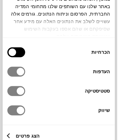
באתר שלנו עם השותפים שלנו מתחומי המדיה
החברתית, הפרסום וניתוח הנתונים. גורמים אלה
צבעים
עשויים לשלב את הנתונים האלה עם מידע אחר
שסיפקתם או שהם אספו בעקבות השימוש
שעשיתם בשירותים שלהם.
בחירת
הכרחיות
הסכמה
מראת Folia של
FERM LIVING
היא מראת קיר
עם מסגרת מתכת דקה ובקו לא סימטרי,
העדפות
בהשראת צורת עלה. העיצוב הרך נותן תחושה
טבעית ועדינה, שמוסיפה עניין לקיר בלי להיות
דומיננטית.מתאים למסדרון, לחדר שינה או
סטטיסטיקה
לכניסה, ומשלב שימוש יומיומי עם נוכחות
עיצובית שקטה.
שיווק
מותג
הצג פרטים