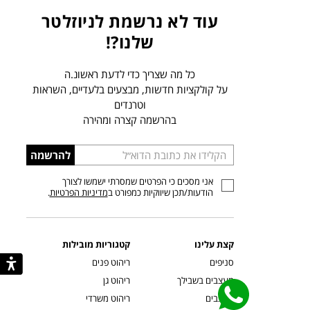
עוד לא נרשמת לניוזלטר
שלנו?!
כל מה שצריך כדי לדעת ראשונ.ה
על קולקציות חדשות, מבצעים בלעדיים, השראות
וטרנדים
בהרשמה קצרה ומהירה
הכניסו
להרשמה
כתובת
אני מסכים כי הפרטים שמסרתי ישמשו לצורך
דוא”ל
הודעות/תכן שיווקיות כמפורט ב
מדיניות הפרטיות
.
קצת עלינו
קטגוריות מובילות
סניפים
ריהוט פנים
מעצבים בשבילך
ריהוט גן
מעצבים
ריהוט משרדי