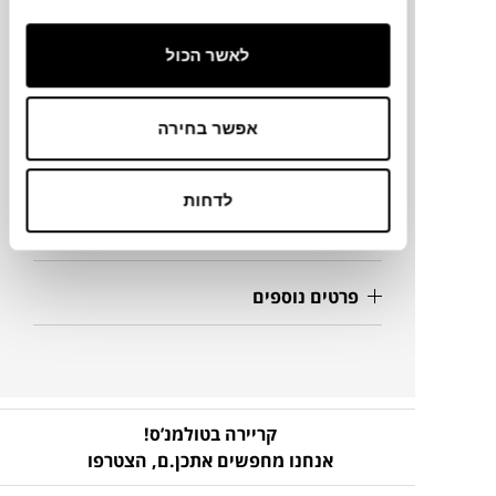
מידות
לאשר הכול
55X2X135H ס"מ
אפשר בחירה
מידע על חומרים
לדחות
מק"ט
פרטים נוספים
קריירה בטולמנ’ס!
אנחנו מחפשים אתכן.ם,
הצטרפו