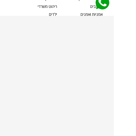
מעצבים
ריהוט משרדי
אמניות ואמנים
ילדים
קשרי אדריכלים
שטיחים
שוברים
אביזרים והלבשת הבית
צרו קשר
תאורה
משלוחים והחזרות
ספות לסלון
שואלים אותנו
שולחנות קפה
שרות ב-
פינות אוכל
תקנון אתר
מדיניות פרטיות
מדיניות עוגיות/Cookies
מדיניות מצלמות
ביטול עסקה