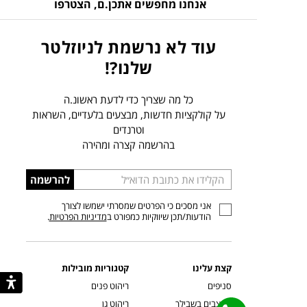
אנחנו מחפשים אתכן.ם,
הצטרפו
עוד לא נרשמת לניוזלטר
שלנו?!
כל מה שצריך כדי לדעת ראשונ.ה
על קולקציות חדשות, מבצעים בלעדיים, השראות
וטרנדים
בהרשמה קצרה ומהירה
הכניסו
להרשמה
כתובת
אני מסכים כי הפרטים שמסרתי ישמשו לצורך
דוא”ל
הודעות/תכן שיווקיות כמפורט ב
מדיניות הפרטיות
.
קצת עלינו
קטגוריות מובילות
סניפים
ריהוט פנים
מעצבים בשבילך
ריהוט גן