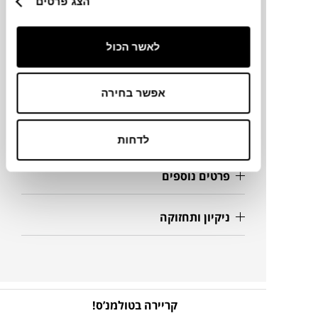
הצג פרטים
מידות
54X5876H ס"מ
לאשר הכול
מידע על חומרים
אפשר בחירה
מק"ט
לדחות
פרטים נוספים
ניקיון ותחזוקה
קריירה בטולמנ’ס!