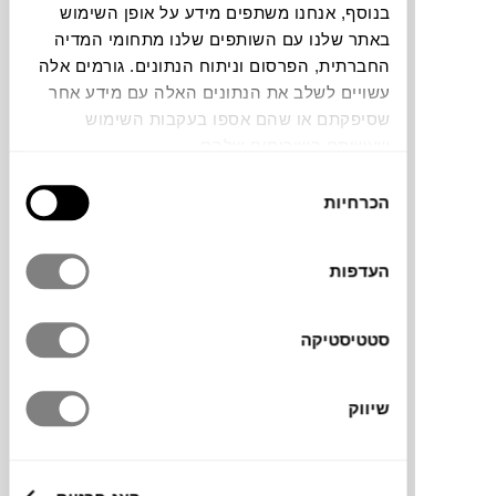
בנוסף, אנחנו משתפים מידע על אופן השימוש
באתר שלנו עם השותפים שלנו מתחומי המדיה
תוכלו למצוא אותי ב:
החברתית, הפרסום וניתוח הנתונים. גורמים אלה
עשויים לשלב את הנתונים האלה עם מידע אחר
שסיפקתם או שהם אספו בעקבות השימוש
צבעים
שעשיתם בשירותים שלהם.
בחירת
הכרחיות
הסכמה
העדפות
כסא GENEVE אידיאלי לפינת אוכל במרפסת או
גינה. עשוי מאלומיניום קל משקל עם ריפוד חבל
סטטיסטיקה
ראטן סינטטי גמיש שמאפשר להישען בנוחות.
מגיע במגוון של שלושה צבעים לבחירה ונוח
לערום אחד על השני.
שיווק