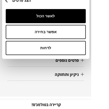
הצג פרטים
מידות
54X5876H ס"מ
לאשר הכול
מידע על חומרים
אפשר בחירה
מק"ט
לדחות
פרטים נוספים
ניקיון ותחזוקה
קריירה בטולמנ’ס!