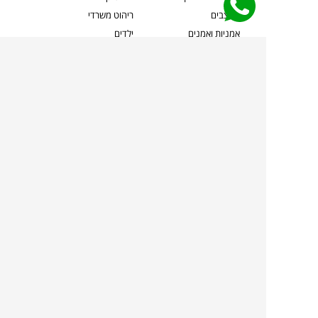
מעצבים
ריהוט משרדי
אמניות ואמנים
ילדים
קשרי אדריכלים
שטיחים
שוברים
אביזרים והלבשת הבית
צרו קשר
תאורה
משלוחים והחזרות
ספות לסלון
שואלים אותנו
שולחנות קפה
שרות ב-
פינות אוכל
תקנון אתר
מדיניות פרטיות
מדיניות עוגיות/Cookies
מדיניות מצלמות
ביטול עסקה