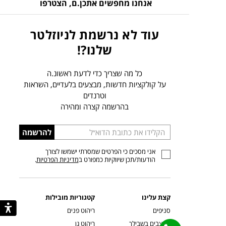
אנחנו מחפשים אתכן.ם,
הצטרפו
עוד לא נרשמת לניוזלטר
שלנו?!
כל מה שצריך כדי לדעת ראשונ.ה
על קולקציות חדשות, מבצעים בלעדיים, השראות
וטרנדים
בהרשמה קצרה ומהירה
הכניסו
להרשמה
כתובת
אני מסכים כי הפרטים שמסרתי ישמשו לצורך
דוא”ל
הודעות/תכן שיווקיות כמפורט ב
מדיניות הפרטיות
.
קצת עלינו
קטגוריות מובילות
סניפים
ריהוט פנים
מעצבים בשבילך
ריהוט גן