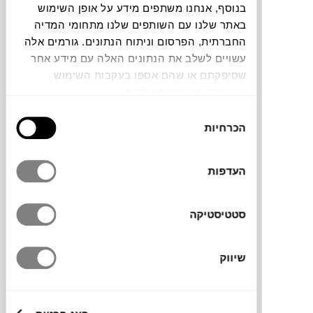
בנוסף, אנחנו משתפים מידע על אופן השימוש
באתר שלנו עם השותפים שלנו מתחומי המדיה
תוכלו למצוא אותי ב:
החברתית, הפרסום וניתוח הנתונים. גורמים אלה
עשויים לשלב את הנתונים האלה עם מידע אחר
שסיפקתם או שהם אספו בעקבות השימוש
צבעים
שעשיתם בשירותים שלהם.
בחירת
הכרחיות
הסכמה
העדפות
כסא GENEVE אידיאלי לפינת אוכל במרפסת או
גינה. עשוי מאלומיניום קל משקל עם ריפוד חבל
סטטיסטיקה
ראטן סינטטי גמיש שמאפשר להישען בנוחות.
מגיע במגוון של שלושה צבעים לבחירה ונוח
לערום אחד על השני.
שיווק