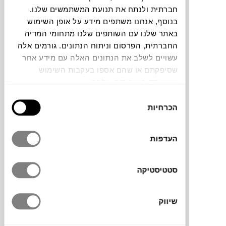
חברתית ולנתח את תנועת המשתמשים שלנו.
חלה שגיאה. אנא רעננו את הדף ונסו שנית
בנוסף, אנחנו משתפים מידע על אופן השימוש
באתר שלנו עם השותפים שלנו מתחומי המדיה
החברתית, הפרסום וניתוח הנתונים. גורמים אלה
צבעים
עשויים לשלב את הנתונים האלה עם מידע אחר
שסיפקתם או שהם אספו בעקבות השימוש
שעשיתם בשירותים שלהם.
בחירת
הכרחיות
הסכמה
זוג מגבות ידיים מדגם GEO של המותג הדני
METTE DITMER. שם הדגם מסמל את הצורות
העדפות
הגיאומטריות המעטרות את המגבות. עשויות
בשיטת אריגה שיוצרת הבדלי טקסטורה בבד
סטטיסטיקה
ונותנת מראה תלת מימדי מיוחד. מגבות עם
ספיגה מעולה ברכות מלטפת. סדרת GEO
כוללת מגבות במספר גדלים וצבעים שונים
שיווק
שניתן לשלב יחדיו ב-MIX & MATCH.