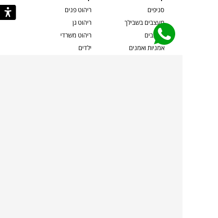
סניפים
ריהוט פנים
מעצבים בשבילך
ריהוט גן
מעצבים
ריהוט משרדי
אמניות ואמנים
ילדים
קשרי אדריכלים
שטיחים
שוברים
אביזרים והלבשת הבית
צרו קשר
תאורה
משלוחים והחזרות
ספות לסלון
שואלים אותנו
שולחנות קפה
שרות ב-
פינות אוכל
תקנון אתר
מדיניות פרטיות
מדיניות עוגיות/Cookies
מדיניות מצלמות
ביטול עסקה