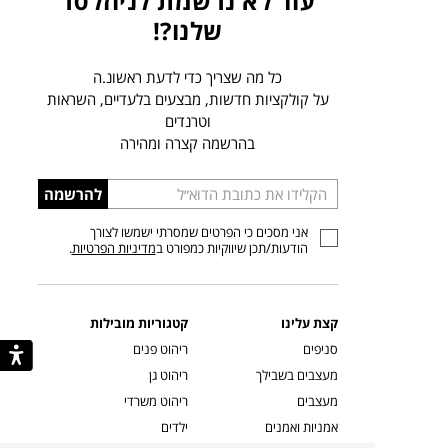
עוד לא נרשמת לניוזלטר
שלנו?!
כל מה שצריך כדי לדעת ראשונ.ה
על קולקציות חדשות, מבצעים בלעדיים, השראות
וטרנדים
בהרשמה קצרה ומהירה
הכניסו
להרשמה
כתובת
אני מסכים כי הפרטים שמסרתי ישמשו לצורך
דוא”ל
הודעות/תכן שיווקיות כמפורט ב
מדיניות הפרטיות
.
קצת עלינו
קטגוריות מובילות
סניפים
ריהוט פנים
מעצבים בשבילך
ריהוט גן
מעצבים
ריהוט משרדי
אמניות ואמנים
ילדים